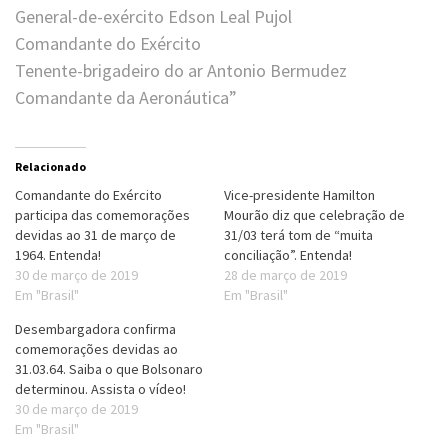
General-de-exército Edson Leal Pujol
Comandante do Exército
Tenente-brigadeiro do ar Antonio Bermudez
Comandante da Aeronáutica”
Relacionado
Comandante do Exército
Vice-presidente Hamilton
participa das comemorações
Mourão diz que celebração de
devidas ao 31 de março de
31/03 terá tom de “muita
1964. Entenda!
conciliação”. Entenda!
30 de março de 2019
28 de março de 2019
Em "Brasil"
Em "Brasil"
Desembargadora confirma
comemorações devidas ao
31.03.64. Saiba o que Bolsonaro
determinou. Assista o vídeo!
30 de março de 2019
Em "Brasil"