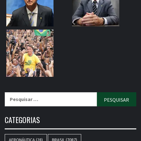
Pesquisar
por:
CATEGORIAS
AERONÁUTICA
(28)
BRASIL
(7087)