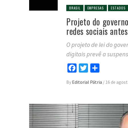
BRASIL
EMPRESAS
ESTADOS
Projeto do governo
redes sociais antes
O projeto de lei do gov
digitais prevê a suspen
Facebook
Twitter
Compar
By
Editorial Pátria
/
16 de agost