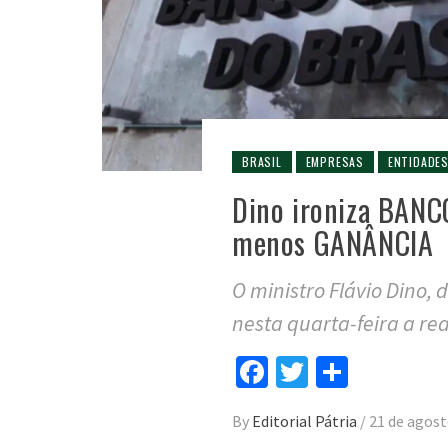
BRASIL
EMPRESAS
ENTIDADE
Dino ironiza BANC
menos GANÂNCIA
O ministro Flávio Dino, 
nesta quarta-feira a re
Facebook
Twitter
Compar
By
Editorial Pátria
/
21 de agost