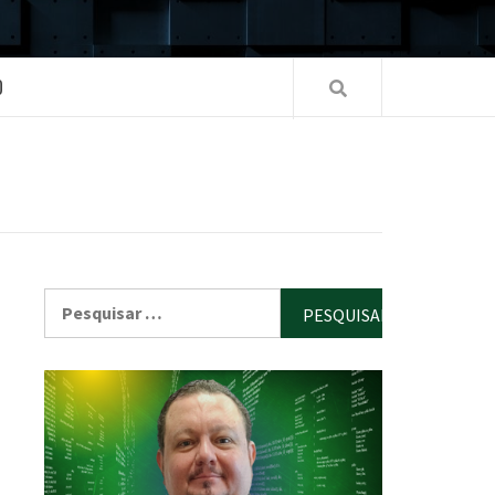
O
Pesquisar
por: