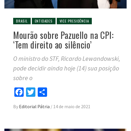
BRASIL
ENTIDADES
VICE PRESIDÊNCIA
Mourão sobre Pazuello na CPI:
‘Tem direito ao silêncio’
O ministro do STF, Ricardo Lewandowski,
pode decidir ainda hoje (14) sua posição
sobre o
Facebook
Twitter
Compartilhar
By
Editorial Pátria
/
14 de maio de 2021