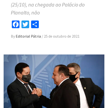
(25/10), na chegada ao Palácio do
Planalto, não
Facebook
Twitter
Compartilhar
By
Editorial Pátria
/
25 de outubro de 2021