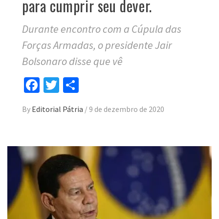
para cumprir seu dever.
Durante encontro com a Cúpula das
Forças Armadas, o presidente Jair
Bolsonaro disse que vê
Facebook
Twitter
Compartilhar
By
Editorial Pátria
/
9 de dezembro de 2020