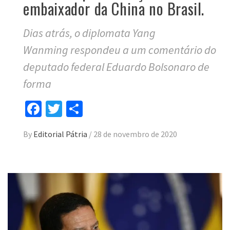
embaixador da China no Brasil.
Dias atrás, o diplomata Yang
Wanming respondeu a um comentário do
deputado federal Eduardo Bolsonaro de
forma
Facebook
Twitter
Compartilhar
By
Editorial Pátria
/
28 de novembro de 2020