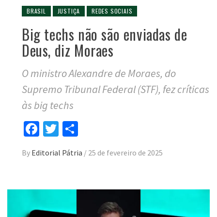
BRASIL
JUSTIÇA
REDES SOCIAIS
Big techs não são enviadas de
Deus, diz Moraes
O ministro Alexandre de Moraes, do
Supremo Tribunal Federal (STF), fez críticas
às big techs
Facebook
Twitter
Compartilhar
By
Editorial Pátria
/
25 de fevereiro de 2025