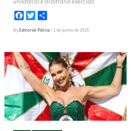
unilateral e arbitrário exercido
Facebook
Twitter
Compartilhar
By
Editorial Pátria
/
1 de junho de 2025