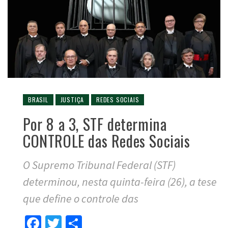
BRASIL
JUSTIÇA
REDES SOCIAIS
Por 8 a 3, STF determina
CONTROLE das Redes Sociais
O Supremo Tribunal Federal (STF)
determinou, nesta quinta-feira (26), a tese
que define o controle das
Facebook
Twitter
Compartilhar