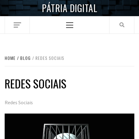
Skip
PÁTRIA DIGITAL
to
content
Primary
Menu
HOME
BLOG
REDES SOCIAIS
REDES SOCIAIS
Redes Sociais