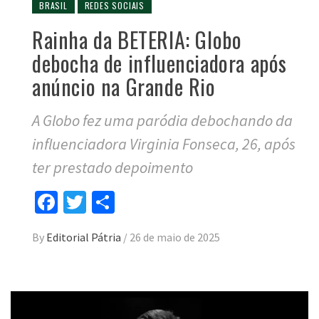
BRASIL
REDES SOCIAIS
Rainha da BETERIA: Globo
debocha de influenciadora após
anúncio na Grande Rio
A Globo fez uma paródia debochando da
influenciadora Virginia Fonseca, 26, após
ter prestado depoimento
Facebook
Twitter
Compartilhar
By
Editorial Pátria
/
26 de maio de 2025