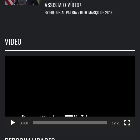
ASSISTA O VÍDEO!
BY
EDITORIAL PÁTRIA
19 DE MARÇO DE 2019
/
VIDEO
Tocador
de
vídeo
00:00
12:25