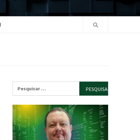
O
Pesquisar
por: