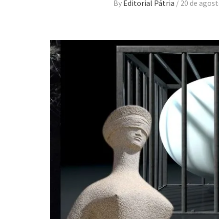
By
Editorial Pátria
/
20 de agost