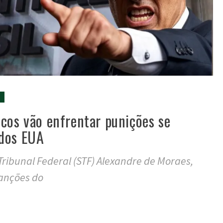
cos vão enfrentar punições se
dos EUA
ribunal Federal (STF) Alexandre de Moraes,
anções do
tilhar