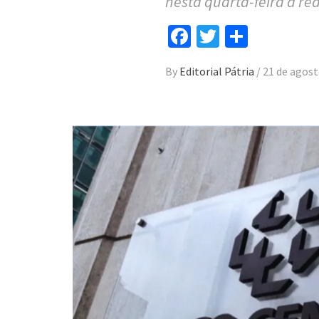
nesta quarta-feira a re
Facebook
Twitter
Compar
By
Editorial Pátria
/
21 de agost