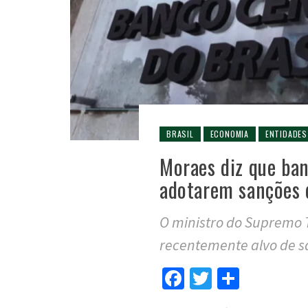
BRASIL
ECONOMIA
ENTIDADES
Moraes diz que ban
adotarem sanções 
O ministro do Supremo T
recentemente alvo de s
Facebook
Twitter
Compar