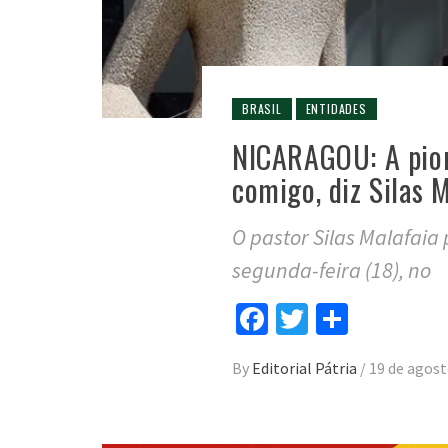
BRASIL
ENTIDADES
NICARAGOU: A pior
comigo, diz Silas 
O pastor Silas Malafaia
segunda-feira (18), no
Facebook
Twitter
Compar
By
Editorial Pátria
/
19 de agost