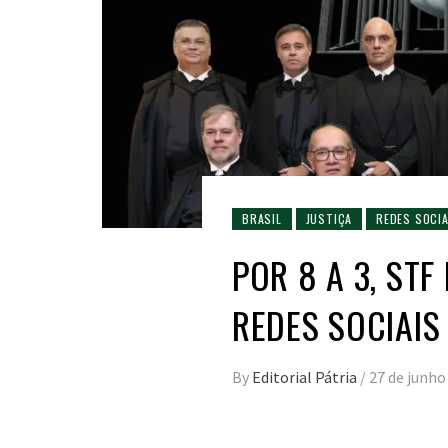
BRASIL
JUSTIÇA
REDES SOCIA
POR 8 A 3, ST
REDES SOCIAIS
By
Editorial Pátria
/
27 de junho