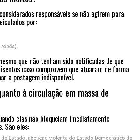
 considerados responsáveis se não agirem para
eiculados por:
 robôs);
esmo que não tenham sido notificadas de que
rão isentos caso comprovem que atuaram de forma
ar a postagem indisponível.
 quanto à circulação em massa de
quando elas não bloqueiam imediatamente
. São eles:
 de Estado, abolição violenta do Estado Democrático de