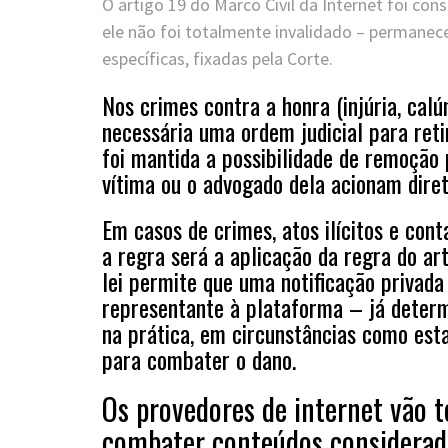
O artigo 19 do Marco Civil da Internet foi con
ele não foi totalmente invalidado – permanec
específicas, fixadas pela Corte.
Nos crimes contra a honra (injúria, calú
necessária uma ordem judicial para reti
foi mantida a possibilidade de remoção 
vítima ou o advogado dela acionam dire
Em casos de crimes, atos ilícitos e cont
a regra será a aplicação da regra do art
lei permite que uma notificação privada
representante à plataforma – já determi
na prática, em circunstâncias como esta
para combater o dano.
Os provedores de internet vão t
combater conteúdos considerado