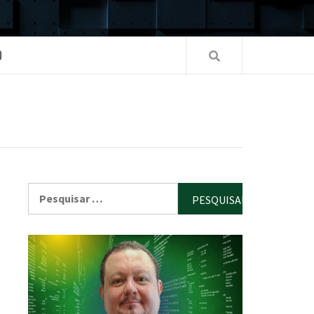
O
Pesquisar
por: