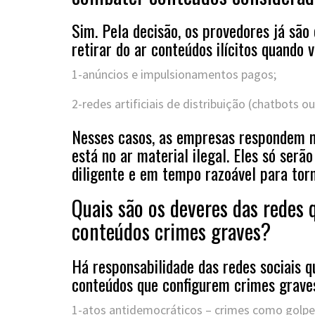
Sim. Pela decisão, os provedores já são
retirar do ar conteúdos ilícitos quando v
1-anúncios e impulsionamentos pagos;
2-redes artificiais de distribuição (chatbots ou
Nesses casos, as empresas respondem m
está no ar material ilegal. Eles só se
diligente e em tempo razoável para torn
Quais são os deveres das redes
conteúdos crimes graves?
Há responsabilidade das redes sociais 
conteúdos que configurem crimes graves
1-atos antidemocráticos – crimes como golpe