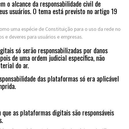
em o alcance da responsabilidade civil de
eus usuários. O tema está previsto no artigo 19
 como uma espécie de Constituição para o uso da rede no
itos e deveres para usuários e empresas.
gitais só serão responsabilizadas por danos
pois de uma ordem judicial específica, não
erial do ar.
esponsabilidade das plataformas só era aplicável
mprida.
u que as plataformas digitais são responsáveis
s.