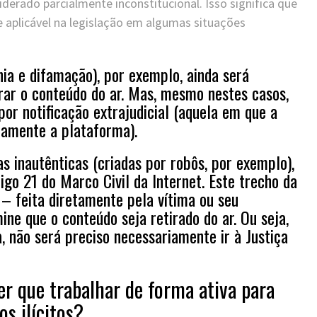
siderado parcialmente inconstitucional. Isso significa que
e aplicável na legislação em algumas situações
nia e difamação), por exemplo, ainda será
rar o conteúdo do ar. Mas, mesmo nestes casos,
por notificação extrajudicial (aquela em que a
tamente a plataforma).
as inautênticas (criadas por robôs, por exemplo),
igo 21 do Marco Civil da Internet. Este trecho da
 – feita diretamente pela vítima ou seu
ne que o conteúdo seja retirado do ar. Ou seja,
, não será preciso necessariamente ir à Justiça
er que trabalhar de forma ativa para
s ilícitos?