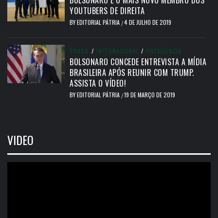
YOUTUBERS DE DIREITA
BY
EDITORIAL PÁTRIA
4 DE JULHO DE 2019
/
BRASIL
/
INTERNACIONAL
/
PRESIDÊNCIA
BOLSONARO CONCEDE ENTREVISTA A MÍDIA
BRASILEIRA APÓS REUNIR COM TRUMP.
ASSISTA O VÍDEO!
BY
EDITORIAL PÁTRIA
19 DE MARÇO DE 2019
/
VIDEO
Tocador
de
vídeo