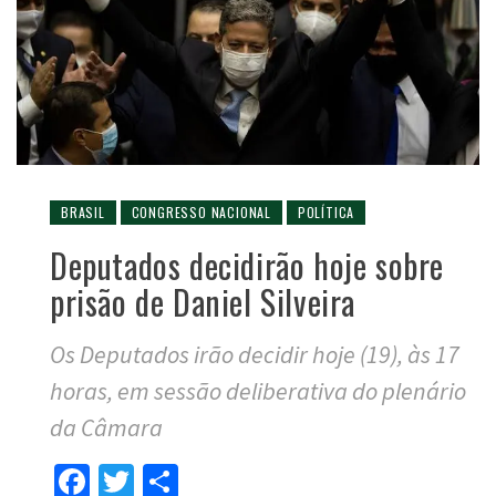
BRASIL
CONGRESSO NACIONAL
POLÍTICA
Deputados decidirão hoje sobre
prisão de Daniel Silveira
Os Deputados irão decidir hoje (19), às 17
horas, em sessão deliberativa do plenário
da Câmara
Facebook
Twitter
Compartilhar