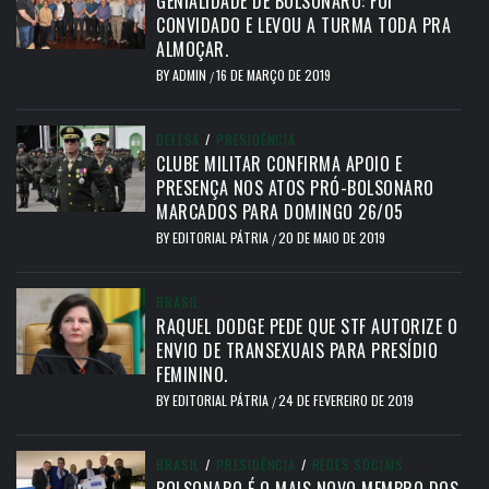
GENIALIDADE DE BOLSONARO: FOI
CONVIDADO E LEVOU A TURMA TODA PRA
ALMOÇAR.
BY
ADMIN
16 DE MARÇO DE 2019
/
DEFESA
/
PRESIDÊNCIA
CLUBE MILITAR CONFIRMA APOIO E
PRESENÇA NOS ATOS PRÓ-BOLSONARO
MARCADOS PARA DOMINGO 26/05
BY
EDITORIAL PÁTRIA
20 DE MAIO DE 2019
/
BRASIL
RAQUEL DODGE PEDE QUE STF AUTORIZE O
ENVIO DE TRANSEXUAIS PARA PRESÍDIO
FEMININO.
BY
EDITORIAL PÁTRIA
24 DE FEVEREIRO DE 2019
/
BRASIL
/
PRESIDÊNCIA
/
REDES SOCIAIS
BOLSONARO É O MAIS NOVO MEMBRO DOS