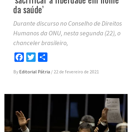
da saúde’
Durante discurso no Conselho de Direitos
Humanos da ONU, nesta segunda (22), o
chanceler brasileiro,
Facebook
Twitter
Compartilhar
By
Editorial Pátria
/
22 de fevereiro de 2021