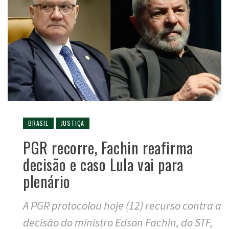
BRASIL
JUSTIÇA
PGR recorre, Fachin reafirma
decisão e caso Lula vai para
plenário
A PGR protocolou hoje (12) recurso contra a
decisão do ministro Edson Fachin, do STF,