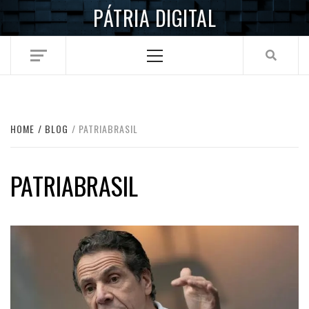
Skip
PÁTRIA DIGITAL
to
content
Primary
Menu
HOME
BLOG
PATRIABRASIL
PATRIABRASIL