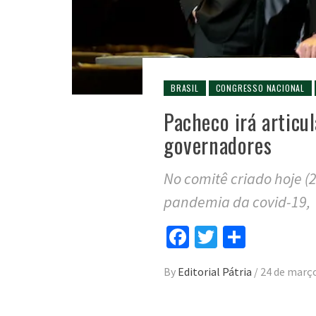
BRASIL
CONGRESSO NACIONAL
Pacheco irá articu
governadores
No comitê criado hoje (
pandemia da covid-19,
Facebook
Twitter
Compar
By
Editorial Pátria
/
24 de març