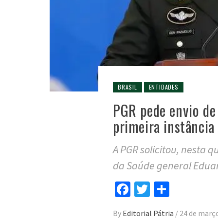
BRASIL
ENTIDADES
PGR pede envio de 
primeira instância
A PGR solicitou, nesta q
da Saúde general Edua
Facebook
Twitter
Compar
By
Editorial Pátria
/
24 de març