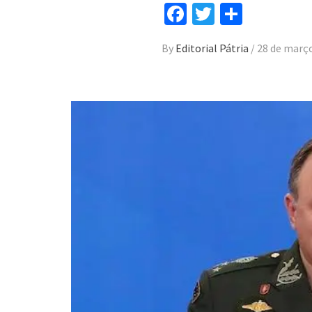
Facebook
Twitter
Compar
By
Editorial Pátria
/
28 de març