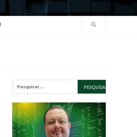
O
Pesquisar
por: