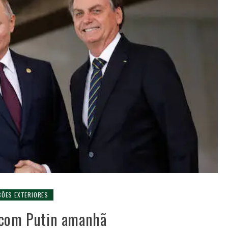
ÇÕES EXTERIORES
 com Putin amanhã