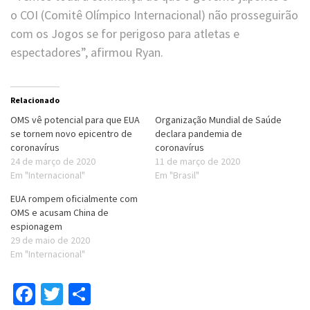
o COI (Comitê Olímpico Internacional) não prosseguirão
com os Jogos se for perigoso para atletas e
espectadores”, afirmou Ryan.
Relacionado
OMS vê potencial para que EUA
Organização Mundial de Saúde
se tornem novo epicentro de
declara pandemia de
coronavírus
coronavírus
24 de março de 2020
11 de março de 2020
Em "Internacional"
Em "Brasil"
EUA rompem oficialmente com
OMS e acusam China de
espionagem
29 de maio de 2020
Em "Internacional"
Facebook
Twitter
Compartilhar