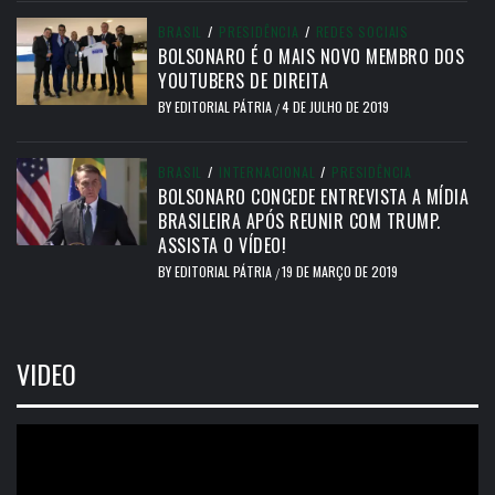
BRASIL
/
PRESIDÊNCIA
/
REDES SOCIAIS
BOLSONARO É O MAIS NOVO MEMBRO DOS
YOUTUBERS DE DIREITA
BY
EDITORIAL PÁTRIA
4 DE JULHO DE 2019
/
BRASIL
/
INTERNACIONAL
/
PRESIDÊNCIA
BOLSONARO CONCEDE ENTREVISTA A MÍDIA
BRASILEIRA APÓS REUNIR COM TRUMP.
ASSISTA O VÍDEO!
BY
EDITORIAL PÁTRIA
19 DE MARÇO DE 2019
/
VIDEO
Tocador
de
vídeo