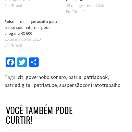
Em "Brasil"
25 de agosto de 2020
Em "Brasil"
Bolsonaro diz que auxílio para
trabalhador informal pode
chegar a R$ 600
26 de março de 2020
Em "Brasil"
Facebook
Twitter
Compartilhar
Tags:
clt
,
governobolsonaro
,
patria
,
patriabook
,
patriadigital
,
patriatube
,
suspensãocontratotrabalho
VOCÊ TAMBÉM PODE
CURTIR!