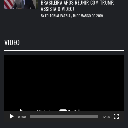
BRASILEIRA APÓS REUNIR COM TRUMP.
ASSISTA O VÍDEO!
BY
EDITORIAL PÁTRIA
19 DE MARÇO DE 2019
/
VIDEO
Tocador
de
vídeo
00:00
12:25