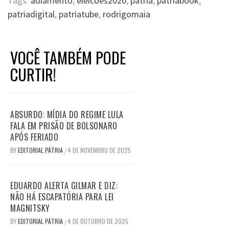
Tags:
adiamento
,
eleicoes2020
,
patria
,
patriabook
,
patriadigital
,
patriatube
,
rodrigomaia
VOCÊ TAMBÉM PODE
CURTIR!
ABSURDO: MÍDIA DO REGIME LULA
FALA EM PRISÃO DE BOLSONARO
APÓS FERIADO
BY
EDITORIAL PÁTRIA
4 DE NOVEMBRO DE 2025
/
EDUARDO ALERTA GILMAR E DIZ:
NÃO HÁ ESCAPATÓRIA PARA LEI
MAGNITSKY
BY
EDITORIAL PÁTRIA
4 DE OUTUBRO DE 2025
/