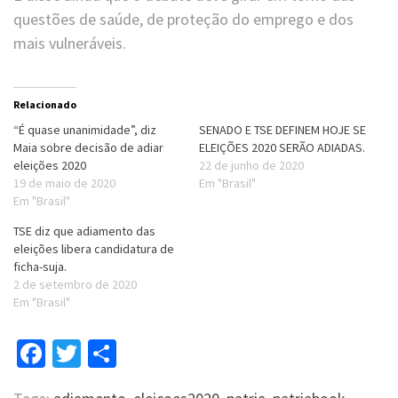
questões de saúde, de proteção do emprego e dos
mais vulneráveis.
Relacionado
“É quase unanimidade”, diz
SENADO E TSE DEFINEM HOJE SE
Maia sobre decisão de adiar
ELEIÇÕES 2020 SERÃO ADIADAS.
eleições 2020
22 de junho de 2020
19 de maio de 2020
Em "Brasil"
Em "Brasil"
TSE diz que adiamento das
eleições libera candidatura de
ficha-suja.
2 de setembro de 2020
Em "Brasil"
Facebook
Twitter
Compartilhar