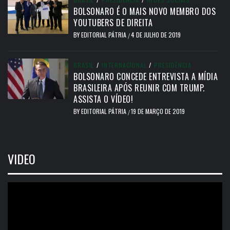
BOLSONARO É O MAIS NOVO MEMBRO DOS
YOUTUBERS DE DIREITA
BY
EDITORIAL PÁTRIA
4 DE JULHO DE 2019
/
BRASIL
/
INTERNACIONAL
/
PRESIDÊNCIA
BOLSONARO CONCEDE ENTREVISTA A MÍDIA
BRASILEIRA APÓS REUNIR COM TRUMP.
ASSISTA O VÍDEO!
BY
EDITORIAL PÁTRIA
19 DE MARÇO DE 2019
/
VIDEO
Tocador
de
vídeo