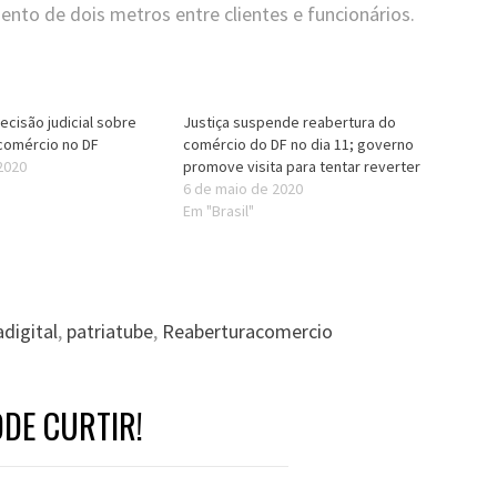
ento de dois metros entre clientes e funcionários.
ecisão judicial sobre
Justiça suspende reabertura do
comércio no DF
comércio do DF no dia 11; governo
2020
promove visita para tentar reverter
6 de maio de 2020
Em "Brasil"
adigital
,
patriatube
,
Reaberturacomercio
DE CURTIR!