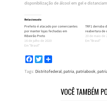
disponibilização de álcool em gel e distanciam
Relacionado
Prefeito é atacado por comerciantes
TRF1 derruba d
por manter lojas fechadas em
reabertura de 
Ribeirão Preto
20 de maio de 
16 de julho de 2020
Em "Brasil"
Em "Brasil"
Facebook
Twitter
Compartilhar
Tags:
Distritofederal
,
patria
,
patriabook
,
patri
VOCÊ TAMBÉM PO