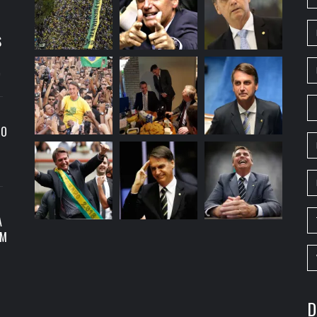
S
9
RO
A
OM
D