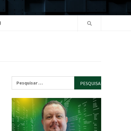
O
Pesquisar
por: