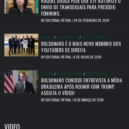
RAQUEL DODGE PEDE QUE STF AUTORIZE O
ENVIO DE TRANSEXUAIS PARA PRESÍDIO
FEMININO.
BY
EDITORIAL PÁTRIA
24 DE FEVEREIRO DE 2019
/
BRASIL
/
PRESIDÊNCIA
/
REDES SOCIAIS
BOLSONARO É O MAIS NOVO MEMBRO DOS
YOUTUBERS DE DIREITA
BY
EDITORIAL PÁTRIA
4 DE JULHO DE 2019
/
BRASIL
/
INTERNACIONAL
/
PRESIDÊNCIA
BOLSONARO CONCEDE ENTREVISTA A MÍDIA
BRASILEIRA APÓS REUNIR COM TRUMP.
ASSISTA O VÍDEO!
BY
EDITORIAL PÁTRIA
19 DE MARÇO DE 2019
/
VIDEO