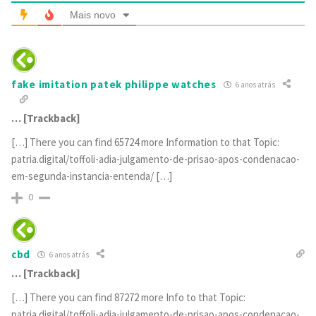
Mais novo
fake imitation patek philippe watches
6 anos atrás
… [Trackback]
[…] There you can find 65724 more Information to that Topic:
patria.digital/toffoli-adia-julgamento-de-prisao-apos-condenacao-
em-segunda-instancia-entenda/ […]
0
cbd
6 anos atrás
… [Trackback]
[…] There you can find 87272 more Info to that Topic:
patria.digital/toffoli-adia-julgamento-de-prisao-apos-condenacao-