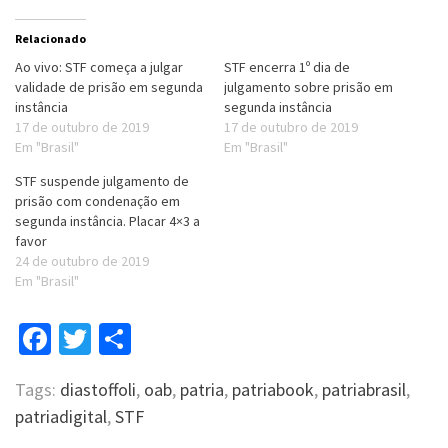
Relacionado
Ao vivo: STF começa a julgar
STF encerra 1º dia de
validade de prisão em segunda
julgamento sobre prisão em
instância
segunda instância
17 de outubro de 2019
17 de outubro de 2019
Em "Brasil"
Em "Brasil"
STF suspende julgamento de
prisão com condenação em
segunda instância. Placar 4×3 a
favor
24 de outubro de 2019
Em "Brasil"
Facebook
Twitter
Compartilhar
Tags:
diastoffoli
,
oab
,
patria
,
patriabook
,
patriabrasil
,
patriadigital
,
STF