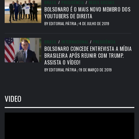
BRASIL
/
PRESIDÊNCIA
/
REDES SOCIAIS
BOLSONARO É O MAIS NOVO MEMBRO DOS
YOUTUBERS DE DIREITA
BY
EDITORIAL PÁTRIA
4 DE JULHO DE 2019
/
BRASIL
/
INTERNACIONAL
/
PRESIDÊNCIA
BOLSONARO CONCEDE ENTREVISTA A MÍDIA
BRASILEIRA APÓS REUNIR COM TRUMP.
ASSISTA O VÍDEO!
BY
EDITORIAL PÁTRIA
19 DE MARÇO DE 2019
/
VIDEO
Tocador
de
vídeo