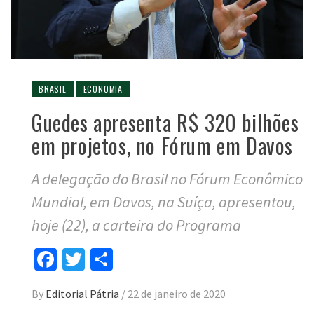
BRASIL
ECONOMIA
Guedes apresenta R$ 320 bilhões
em projetos, no Fórum em Davos
A delegação do Brasil no Fórum Econômico
Mundial, em Davos, na Suíça, apresentou,
hoje (22), a carteira do Programa
Facebook
Twitter
Compartilhar
By
Editorial Pátria
/
22 de janeiro de 2020