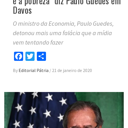
é a pobreza” diz Paulo Guedes em
Davos
O ministro da Economia, Paulo Guedes,
detonou mais uma falácia que a mídia
vem tentando fazer
Facebook
Twitter
Compartilhar
By
Editorial Pátria
/
21 de janeiro de 2020