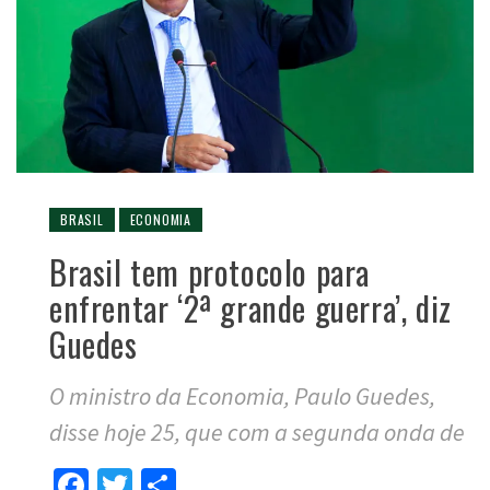
BRASIL
ECONOMIA
Brasil tem protocolo para
enfrentar ‘2ª grande guerra’, diz
Guedes
O ministro da Economia, Paulo Guedes,
disse hoje 25, que com a segunda onda de
Facebook
Twitter
Compartilhar