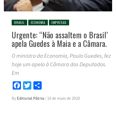
BRASIL
ECONOMIA
EMPRESAS
Urgente: “Não assaltem o Brasil’
apela Guedes à Maia e a Câmara.
O ministro da Economia, Paulo Guedes, fez
hoje um apelo à Câmara dos Deputados.
Em
Facebook
Twitter
Compartilhar
By
Editorial Pátria
/
16 de maio de 2020