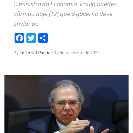
O ministro da Economia, Paulo Guedes,
afirmou hoje (12) que o governo deve
enviar ao
Facebook
Twitter
Compartilhar
By
Editorial Pátria
/
12 de fevereiro de 2020