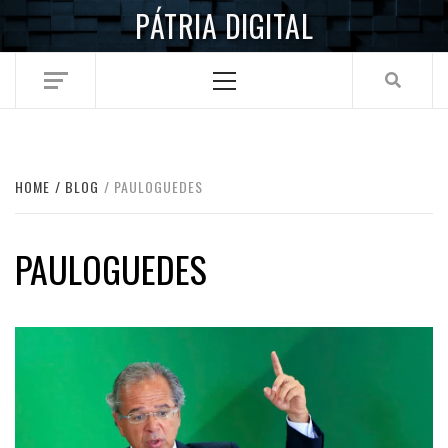
Skip
PÁTRIA DIGITAL
to
content
Primary
Menu
HOME
BLOG
PAULOGUEDES
PAULOGUEDES