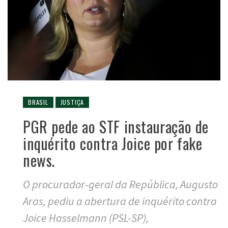
BRASIL
JUSTIÇA
PGR pede ao STF instauração de
inquérito contra Joice por fake
news.
O procurador-geral da República, Augusto
Aras, pediu a abertura de inquérito contra
Joice Hasselmann (PSL-SP),