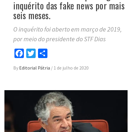
inquérito das fake news por mais
seis meses.
O inquérito foi aberto em março de 2019,
por meio do presidente do STF Dias
Facebook
Twitter
Compartilhar
By
Editorial Pátria
/
1 de julho de 2020