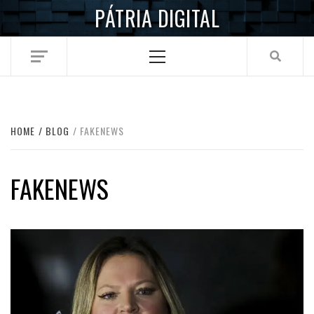
Skip
PÁTRIA DIGITAL
to
content
Primary
Menu
HOME
BLOG
FAKENEWS
FAKENEWS