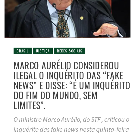
BRASIL
JUSTIÇA
REDES SOCIAIS
MARCO AURÉLIO CONSIDEROU
ILEGAL O INQUÉRITO DAS “FAKE
NEWS” E DISSE: “É UM INQUÉRITO
DO FIM DO MUNDO, SEM
LIMITES”.
O ministro Marco Aurélio, do STF , criticou o
inquérito das fake news nesta quinta-feira