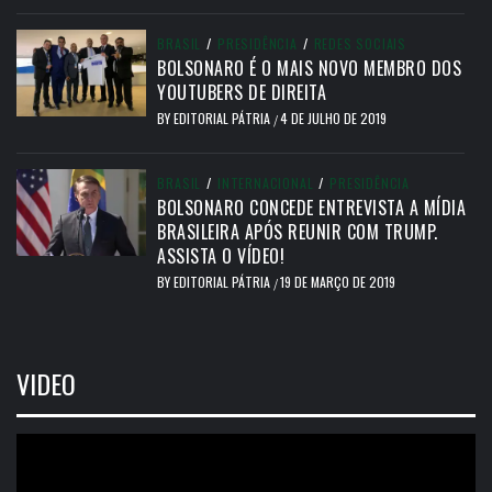
BRASIL
/
PRESIDÊNCIA
/
REDES SOCIAIS
BOLSONARO É O MAIS NOVO MEMBRO DOS
YOUTUBERS DE DIREITA
BY
EDITORIAL PÁTRIA
4 DE JULHO DE 2019
/
BRASIL
/
INTERNACIONAL
/
PRESIDÊNCIA
BOLSONARO CONCEDE ENTREVISTA A MÍDIA
BRASILEIRA APÓS REUNIR COM TRUMP.
ASSISTA O VÍDEO!
BY
EDITORIAL PÁTRIA
19 DE MARÇO DE 2019
/
VIDEO
Tocador
de