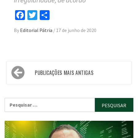
irregularidade, de acordo
Facebook
Twitter
Compartilhar
By
Editorial Pátria
/
17 de junho de 2020
Navegação
PUBLICAÇÕES MAIS ANTIGAS
por
posts
Pesquisar
por: