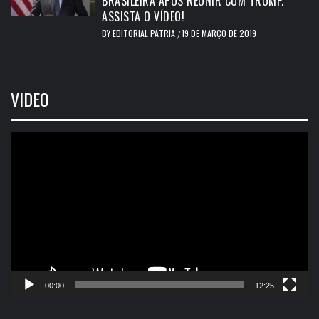
BRASILEIRA APÓS REUNIR COM TRUMP.
ASSISTA O VÍDEO!
BY
EDITORIAL PÁTRIA
19 DE MARÇO DE 2019
/
VIDEO
Tocador
de
vídeo
00:00
12:25