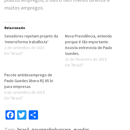
muitos empregos.
Relacionado
Senadores rejeitam projeto da
Nova Previdência, entenda
‘minirreforma trabalhista’
porque é tão importante.
2 de setembro de 2021
Assista entrevista de Paulo
Em "Brasil"
Guedes.
21 de fevereiro de 2019
Em "Brasil"
Pacote antidesemprego de
Paulo Guedes libera R$ 65 bi
para empresas
6 de setembro de 2019
Em "Brasil"
Facebook
Twitter
Compartilhar
Tags:
brasil
,
governobolsonaro
,
guedes
,