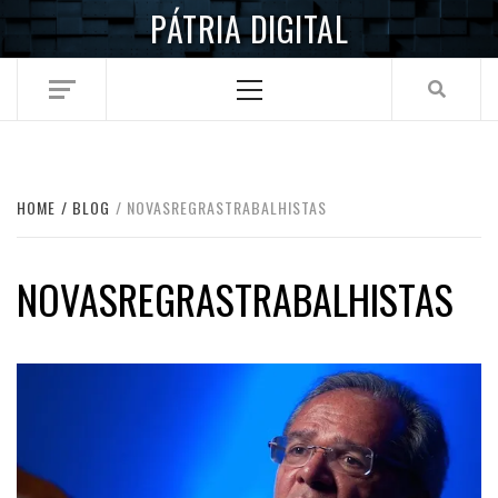
Skip
PÁTRIA DIGITAL
to
content
Primary
Menu
HOME
BLOG
NOVASREGRASTRABALHISTAS
NOVASREGRASTRABALHISTAS