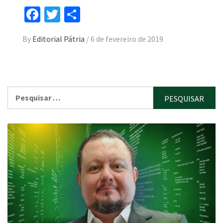
Facebook
Twitter
Compartilhar
By
Editorial Pátria
/
6 de fevereiro de 2019
Pesquisar
por: