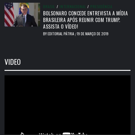
BRASIL
/
INTERNACIONAL
/
PRESIDÊNCIA
BOLSONARO CONCEDE ENTREVISTA A MÍDIA
BRASILEIRA APÓS REUNIR COM TRUMP.
ASSISTA O VÍDEO!
BY
EDITORIAL PÁTRIA
19 DE MARÇO DE 2019
/
VIDEO
Tocador
de
vídeo