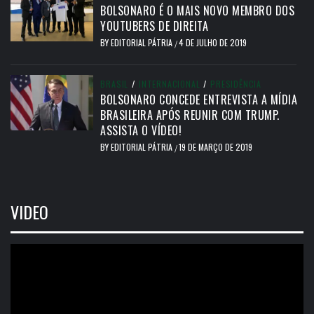
BOLSONARO É O MAIS NOVO MEMBRO DOS
YOUTUBERS DE DIREITA
BY
EDITORIAL PÁTRIA
4 DE JULHO DE 2019
/
BRASIL
/
INTERNACIONAL
/
PRESIDÊNCIA
BOLSONARO CONCEDE ENTREVISTA A MÍDIA
BRASILEIRA APÓS REUNIR COM TRUMP.
ASSISTA O VÍDEO!
BY
EDITORIAL PÁTRIA
19 DE MARÇO DE 2019
/
VIDEO
Tocador
de
vídeo