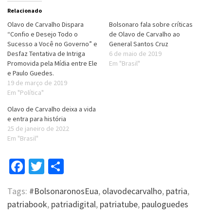
Relacionado
Olavo de Carvalho Dispara
Bolsonaro fala sobre críticas
“Confio e Desejo Todo o
de Olavo de Carvalho ao
Sucesso a Você no Governo” e
General Santos Cruz
Desfaz Tentativa de Intriga
6 de maio de 2019
Promovida pela Mídia entre Ele
Em "Brasil"
e Paulo Guedes.
19 de março de 2019
Em "Política"
Olavo de Carvalho deixa a vida
e entra para história
25 de janeiro de 2022
Em "Brasil"
Facebook
Twitter
Compartilhar
Tags:
#BolsonaronosEua
,
olavodecarvalho
,
patria
,
patriabook
,
patriadigital
,
patriatube
,
pauloguedes