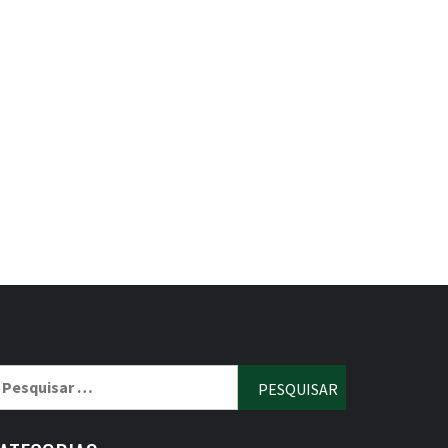
esquisar
r: