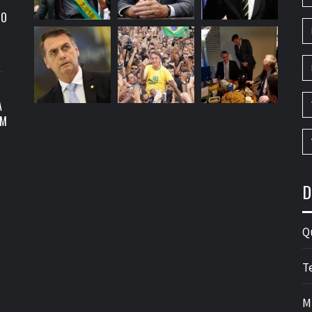
RO
A
OM
D
Q
T
M