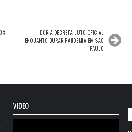
IOS
DORIA DECRETA LUTO OFICIAL
ENQUANTO DURAR PANDEMIA EM SÃO
PAULO
VIDEO
P
po
Tocador
IA
de