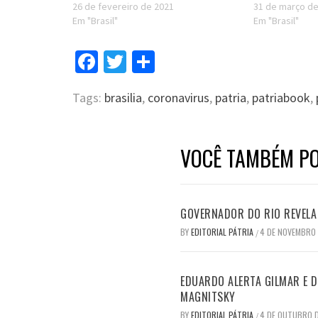
26 de fevereiro de 2021
31 de março d
Em "Brasil"
Em "Brasil"
Facebook
Twitter
Compartilhar
Tags:
brasilia
,
coronavirus
,
patria
,
patriabook
,
VOCÊ TAMBÉM PO
GOVERNADOR DO RIO REVELA 
BY
EDITORIAL PÁTRIA
4 DE NOVEMBRO
/
EDUARDO ALERTA GILMAR E DI
MAGNITSKY
BY
EDITORIAL PÁTRIA
4 DE OUTUBRO 
/