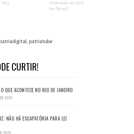
e 2021
20 de maio de 2020
Em "Brasil"
patriadigital
,
patriatube
DE CURTIR!
O QUE ACONTECE NO RIO DE JANEIRO
 DE 2025
Z: NÃO HÁ ESCAPATÓRIA PARA LEI
DE 2025