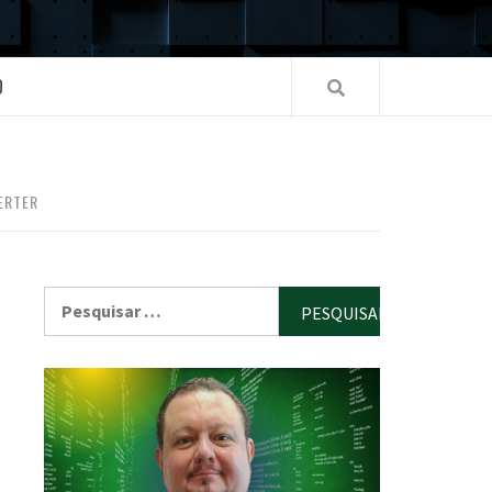
O
ERTER
Pesquisar
por: