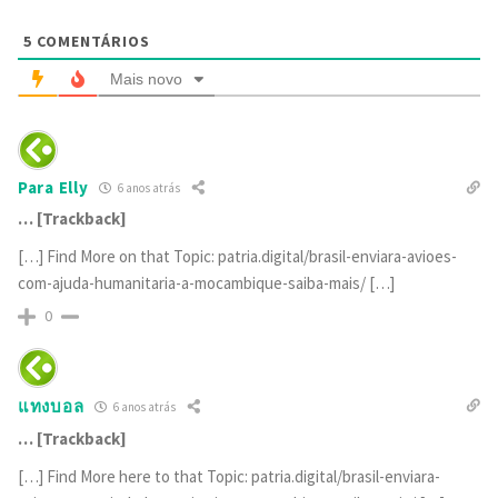
5
COMENTÁRIOS
Mais novo
Para Elly
6 anos atrás
… [Trackback]
[…] Find More on that Topic: patria.digital/brasil-enviara-avioes-
com-ajuda-humanitaria-a-mocambique-saiba-mais/ […]
0
แทงบอล
6 anos atrás
… [Trackback]
[…] Find More here to that Topic: patria.digital/brasil-enviara-