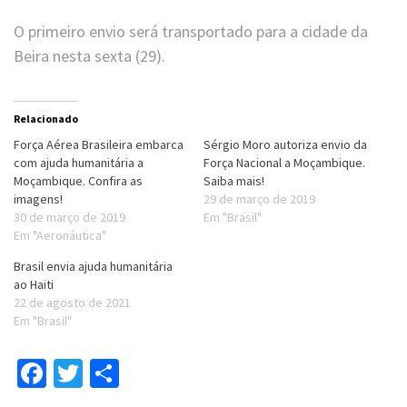
O primeiro envio será transportado para a cidade da
Beira nesta sexta (29).
Relacionado
Força Aérea Brasileira embarca
Sérgio Moro autoriza envio da
com ajuda humanitária a
Força Nacional a Moçambique.
Moçambique. Confira as
Saiba mais!
imagens!
29 de março de 2019
30 de março de 2019
Em "Brasil"
Em "Aeronáutica"
Brasil envia ajuda humanitária
ao Haiti
22 de agosto de 2021
Em "Brasil"
Facebook
Twitter
Compartilhar