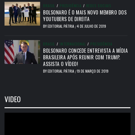
BRASIL
/
PRESIDÊNCIA
/
REDES SOCIAIS
BOLSONARO É O MAIS NOVO MEMBRO DOS
YOUTUBERS DE DIREITA
BY
EDITORIAL PÁTRIA
4 DE JULHO DE 2019
/
BRASIL
/
INTERNACIONAL
/
PRESIDÊNCIA
BOLSONARO CONCEDE ENTREVISTA A MÍDIA
BRASILEIRA APÓS REUNIR COM TRUMP.
ASSISTA O VÍDEO!
BY
EDITORIAL PÁTRIA
19 DE MARÇO DE 2019
/
VIDEO
Tocador
de
vídeo