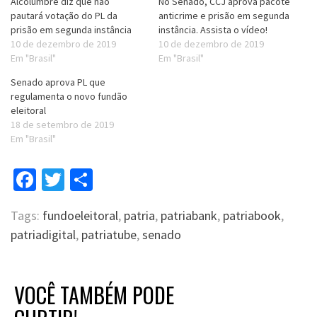
Alcolumbre diz que não
No Senado, CCJ aprova pacote
pautará votação do PL da
anticrime e prisão em segunda
prisão em segunda instância
instância. Assista o vídeo!
10 de dezembro de 2019
10 de dezembro de 2019
Em "Brasil"
Em "Brasil"
Senado aprova PL que
regulamenta o novo fundão
eleitoral
18 de setembro de 2019
Em "Brasil"
Facebook
Twitter
Compartilhar
Tags:
fundoeleitoral
,
patria
,
patriabank
,
patriabook
,
patriadigital
,
patriatube
,
senado
VOCÊ TAMBÉM PODE