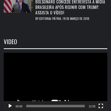
BOLSONARO CONCEDE ENTREVISTA A MÍDIA
BRASILEIRA APÓS REUNIR COM TRUMP.
ASSISTA O VÍDEO!
BY
EDITORIAL PÁTRIA
19 DE MARÇO DE 2019
/
VIDEO
Tocador
de
vídeo
00:00
12:25