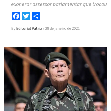
exonerar assessor parlamentar que trocou
Facebook
Twitter
Compartilhar
By
Editorial Pátria
/
28 de janeiro de 2021