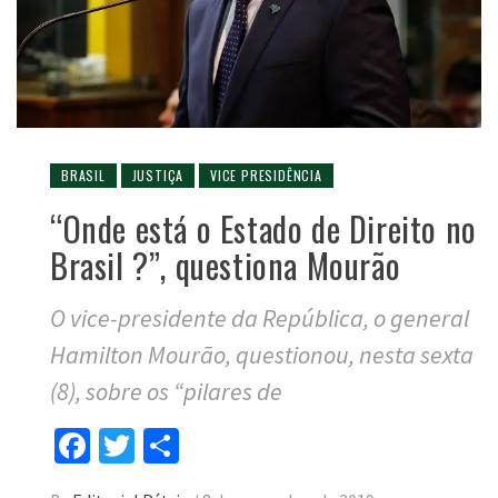
BRASIL
JUSTIÇA
VICE PRESIDÊNCIA
“Onde está o Estado de Direito no
Brasil ?”, questiona Mourão
O vice-presidente da República, o general
Hamilton Mourão, questionou, nesta sexta
(8), sobre os “pilares de
Facebook
Twitter
Compartilhar