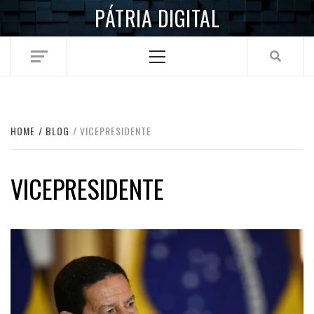
Skip
PÁTRIA DIGITAL
to
content
Primary
Menu
HOME
BLOG
VICEPRESIDENTE
VICEPRESIDENTE