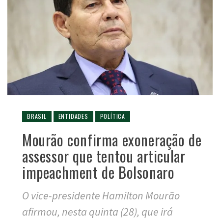
BRASIL
ENTIDADES
POLÍTICA
Mourão confirma exoneração de
assessor que tentou articular
impeachment de Bolsonaro
O vice-presidente Hamilton Mourão
afirmou, nesta quinta (28), que irá