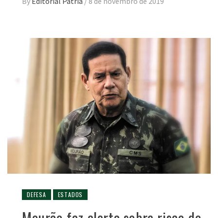
By
Editorial Pátria
/
8 de novembro de 2019
DEFESA
ESTADOS
Mourão faz alerta sobre risco do