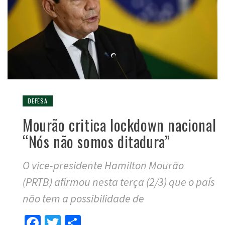
DEFESA
Mourão critica lockdown nacional
“Nós não somos ditadura”
O vice-presidente Hamilton Mourão
(PRTB) afirmou nesta terça (2/3) que o país
não tem a possibilidade de
Facebook
Twitter
Compartilhar