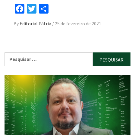
Facebook
Twitter
Compartilhar
By
Editorial Pátria
/
25 de fevereiro de 2021
Pesquisar
por: