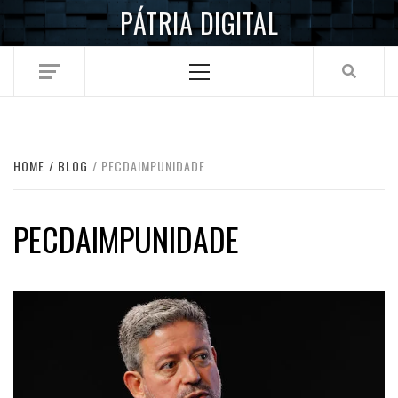
Skip
PÁTRIA DIGITAL
to
content
Primary
Menu
HOME
BLOG
PECDAIMPUNIDADE
PECDAIMPUNIDADE