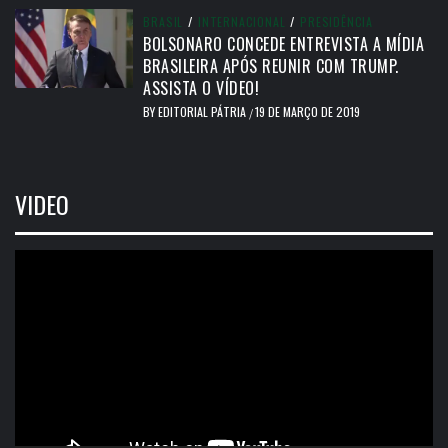
BRASIL
/
INTERNACIONAL
/
PRESIDÊNCIA
BOLSONARO CONCEDE ENTREVISTA A MÍDIA
BRASILEIRA APÓS REUNIR COM TRUMP.
ASSISTA O VÍDEO!
BY
EDITORIAL PÁTRIA
19 DE MARÇO DE 2019
/
VIDEO
Tocador
de
vídeo