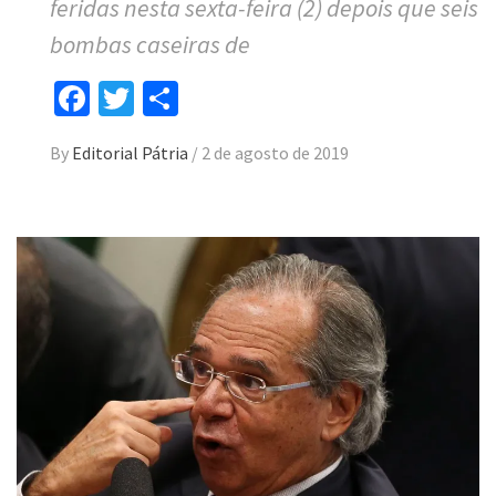
feridas nesta sexta-feira (2) depois que seis
bombas caseiras de
Facebook
Twitter
Compartilhar
By
Editorial Pátria
/
2 de agosto de 2019