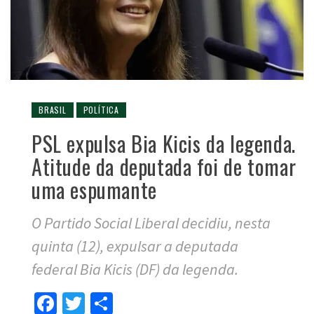
BRASIL
POLÍTICA
PSL expulsa Bia Kicis da legenda.
Atitude da deputada foi de tomar
uma espumante
O Partido Social Liberal decidiu, nesta
quinta (12), expulsar a deputada
federal Bia Kicis (DF) da legenda.
Facebook
Twitter
Compartilhar