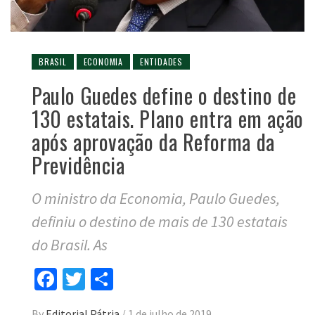
BRASIL
ECONOMIA
ENTIDADES
Paulo Guedes define o destino de
130 estatais. Plano entra em ação
após aprovação da Reforma da
Previdência
O ministro da Economia, Paulo Guedes,
definiu o destino de mais de 130 estatais
do Brasil. As
Facebook
Twitter
Compartilhar
By
Editorial Pátria
/
1 de julho de 2019