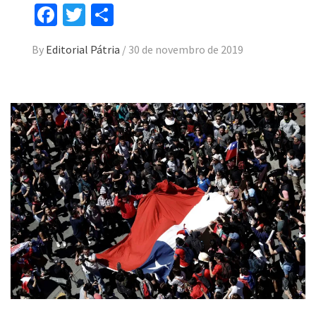
Facebook
Twitter
Compartilhar
By
Editorial Pátria
/
30 de novembro de 2019