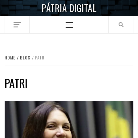
Skip
PÁTRIA DIGITAL
to
content
Primary
Menu
HOME
BLOG
PATRI
PATRI