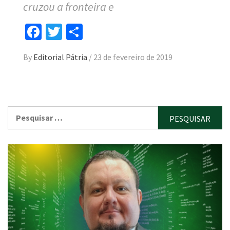
cruzou a fronteira e
Facebook
Twitter
Compartilhar
By
Editorial Pátria
/
23 de fevereiro de 2019
Pesquisar
por: