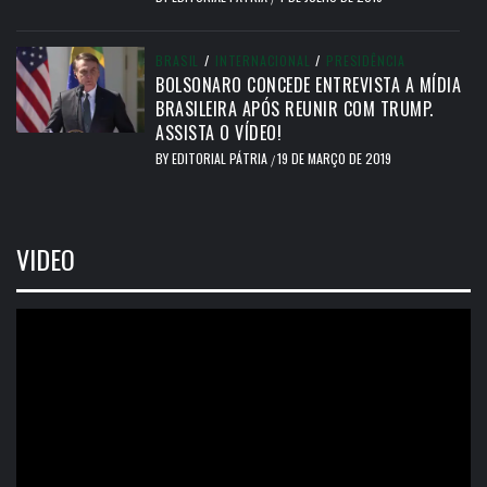
BRASIL
/
INTERNACIONAL
/
PRESIDÊNCIA
BOLSONARO CONCEDE ENTREVISTA A MÍDIA
BRASILEIRA APÓS REUNIR COM TRUMP.
ASSISTA O VÍDEO!
BY
EDITORIAL PÁTRIA
19 DE MARÇO DE 2019
/
VIDEO
Tocador
de
vídeo