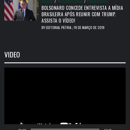
BRASIL
/
INTERNACIONAL
/
PRESIDÊNCIA
BOLSONARO CONCEDE ENTREVISTA A MÍDIA
BRASILEIRA APÓS REUNIR COM TRUMP.
ASSISTA O VÍDEO!
BY
EDITORIAL PÁTRIA
19 DE MARÇO DE 2019
/
VIDEO
Tocador
de
vídeo