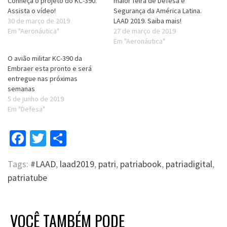
Conheça o projeto do KC-390.
maior feira de Defesa e
Assista o vídeo!
Segurança da América Latina.
30 de março de 2019
LAAD 2019. Saiba mais!
Em "Aeronáutica"
27 de março de 2019
Em "Aeronáutica"
O avião militar KC-390 da
Embraer esta pronto e será
entregue nas próximas
semanas
5 de junho de 2019
Em "Defesa"
Facebook
Twitter
Compartilhar
Tags:
#LAAD
,
laad2019
,
patri
,
patriabook
,
patriadigital
,
patriatube
VOCÊ TAMBÉM PODE