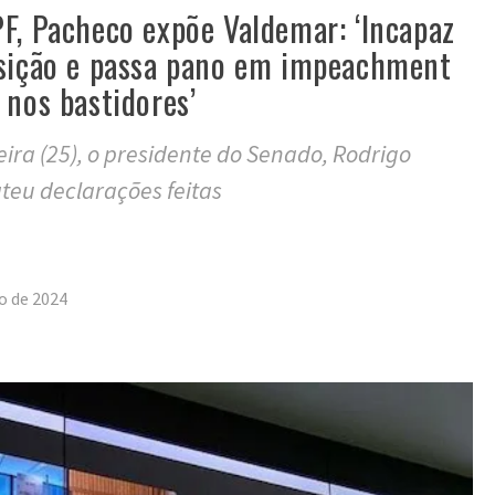
F, Pacheco expõe Valdemar: ‘Incapaz
osição e passa pano em impeachment
 nos bastidores’
eira (25), o presidente do Senado, Rodrigo
teu declarações feitas
tilhar
ro de 2024