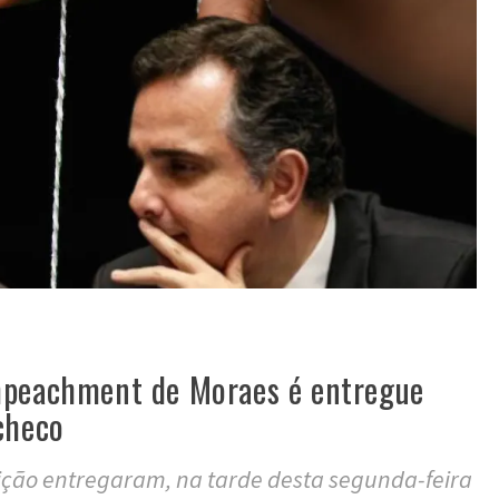
mpeachment de Moraes é entregue
checo
ção entregaram, na tarde desta segunda-feira