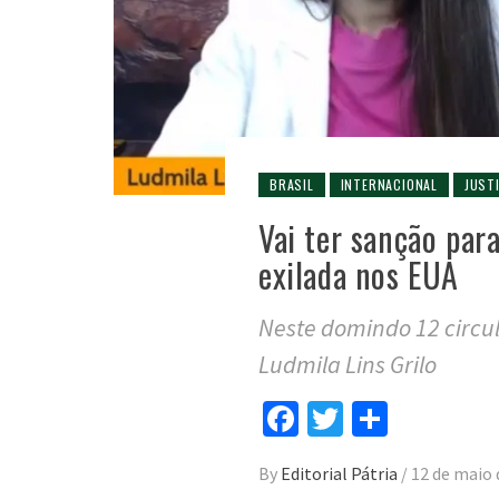
BRASIL
INTERNACIONAL
JUST
Vai ter sanção para
exilada nos EUA
Neste domindo 12 circula
Ludmila Lins Grilo
Facebook
Twitter
Compar
By
Editorial Pátria
/
12 de maio 