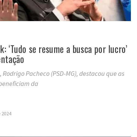
: ‘Tudo se resume a busca por lucro’
entação
, Rodrigo Pacheco (PSD-MG), destacou que as
 beneficiam da
tilhar
e 2024