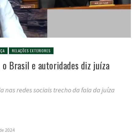
IÇA
RELAÇÕES EXTERIORES
 o Brasil e autoridades diz juíza
 nas redes sociais trecho da fala da juíza
tilhar
de 2024