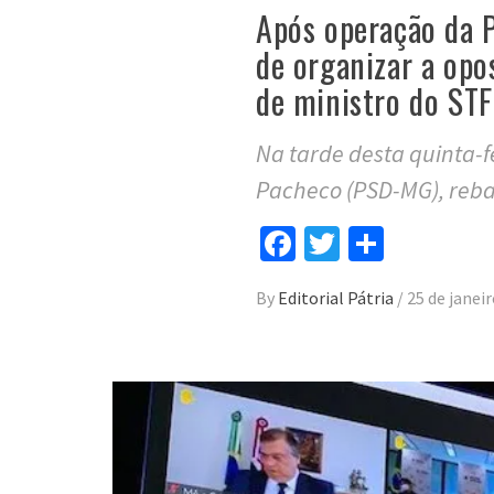
Após operação da P
de organizar a op
de ministro do STF
Na tarde desta quinta-f
Pacheco (PSD-MG), reba
Facebook
Twitter
Compar
By
Editorial Pátria
/
25 de janei