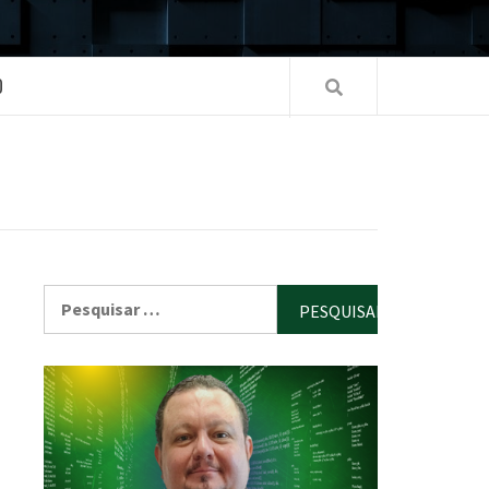
O
Pesquisar
por: