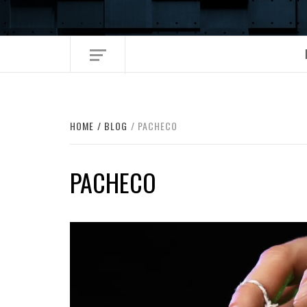
Skip
to
content
HOME
BLOG
PACHECO
PACHECO