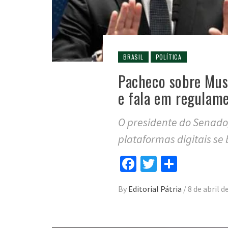
BRASIL
POLÍTICA
Pacheco sobre Musk
e fala em regulam
O presidente do Senado
plataformas digitais se
Facebook
Twitter
Compar
By
Editorial Pátria
/
8 de abril d