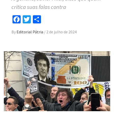
critica suas falas contra
Facebook
Twitter
Compartilhar
By
Editorial Pátria
/
2 de julho de 2024