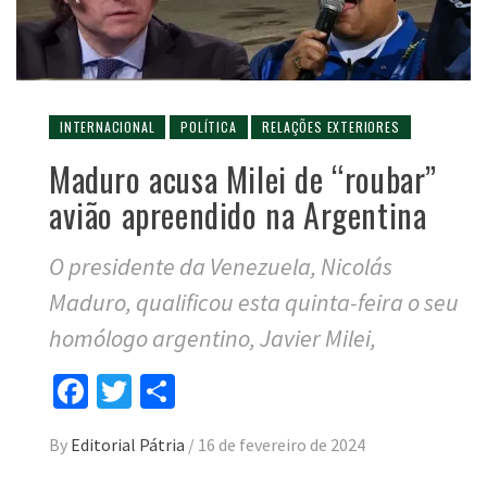
INTERNACIONAL
POLÍTICA
RELAÇÕES EXTERIORES
Maduro acusa Milei de “roubar”
avião apreendido na Argentina
O presidente da Venezuela, Nicolás
Maduro, qualificou esta quinta-feira o seu
homólogo argentino, Javier Milei,
Facebook
Twitter
Compartilhar
By
Editorial Pátria
/
16 de fevereiro de 2024