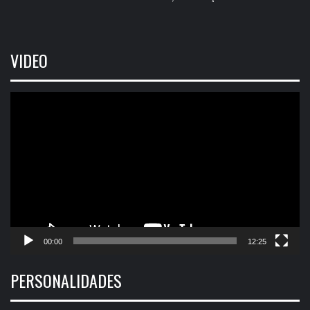
VIDEO
Tocador
de
vídeo
00:00
12:25
PERSONALIDADES