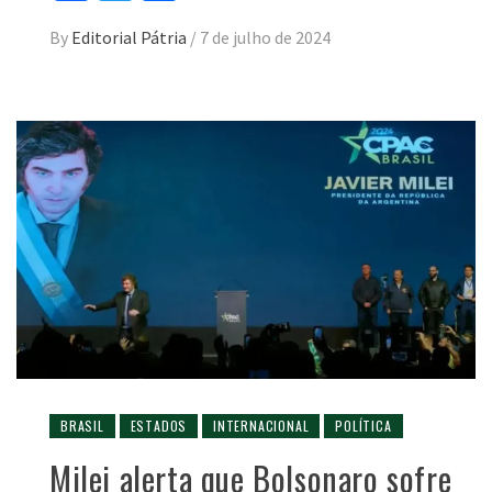
By
Editorial Pátria
/
7 de julho de 2024
BRASIL
ESTADOS
INTERNACIONAL
POLÍTICA
Milei alerta que Bolsonaro sofre