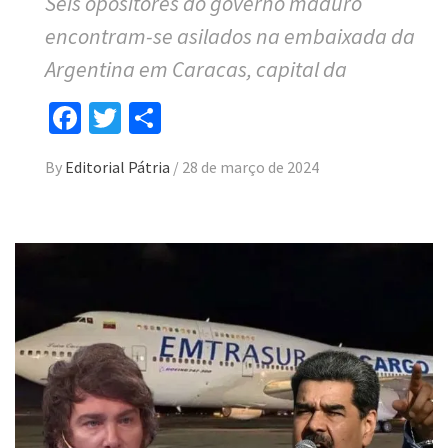
Seis opositores do governo maduro
encontram-se asilados na embaixada da
Argentina em Caracas, capital da
Facebook
Twitter
Compartilhar
By
Editorial Pátria
/
28 de março de 2024