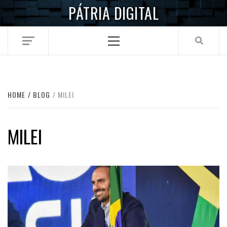
Skip
PÁTRIA DIGITAL
to
content
Primary
Menu
HOME
BLOG
MILEI
MILEI