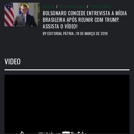
BRASIL
/
INTERNACIONAL
/
PRESIDÊNCIA
BOLSONARO CONCEDE ENTREVISTA A MÍDIA
BRASILEIRA APÓS REUNIR COM TRUMP.
ASSISTA O VÍDEO!
BY
EDITORIAL PÁTRIA
19 DE MARÇO DE 2019
/
VIDEO
Tocador
de
vídeo