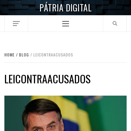
Skip
PÁTRIA DIGITAL
to
content
Primary
Menu
HOME
BLOG
LEICONTRAACUSADOS
LEICONTRAACUSADOS