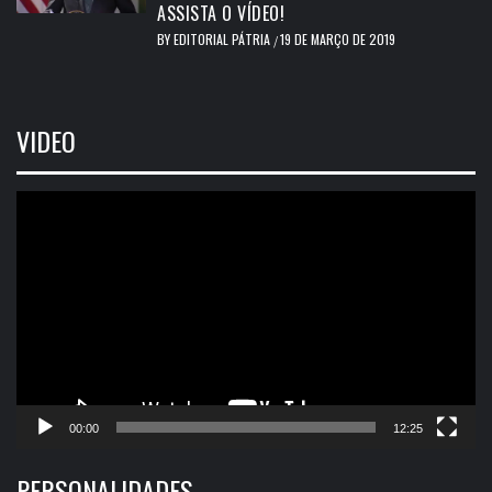
ASSISTA O VÍDEO!
BY
EDITORIAL PÁTRIA
19 DE MARÇO DE 2019
/
VIDEO
Tocador
de
vídeo
00:00
12:25
PERSONALIDADES