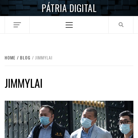
Skip
PÁTRIA DIGITAL
to
content
Primary
Menu
HOME
BLOG
JIMMYLAI
JIMMYLAI