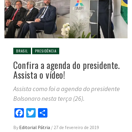
BRASIL
PRESIDÊNCIA
Confira a agenda do presidente.
Assista o vídeo!
Assista como foi a agenda do presidente
Bolsonaro nesta terça (26).
Facebook
Twitter
Compartilhar
By
Editorial Pátria
/
27 de fevereiro de 2019