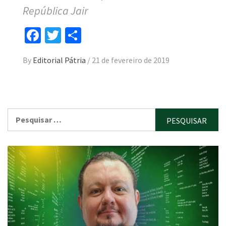
República Jair
Facebook
Twitter
Compartilhar
By
Editorial Pátria
/
21 de fevereiro de 2019
Pesquisar
por: