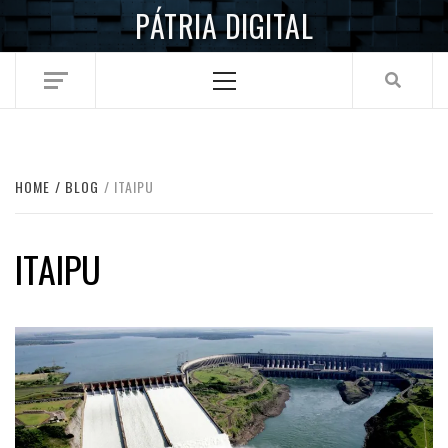
Skip
PÁTRIA DIGITAL
to
content
Primary
Menu
HOME
BLOG
ITAIPU
ITAIPU