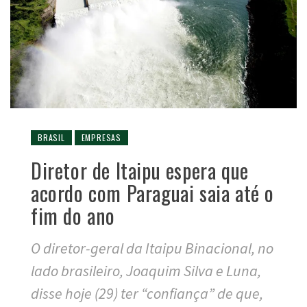
BRASIL
EMPRESAS
Diretor de Itaipu espera que
acordo com Paraguai saia até o
fim do ano
O diretor-geral da Itaipu Binacional, no
lado brasileiro, Joaquim Silva e Luna,
disse hoje (29) ter “confiança” de que,