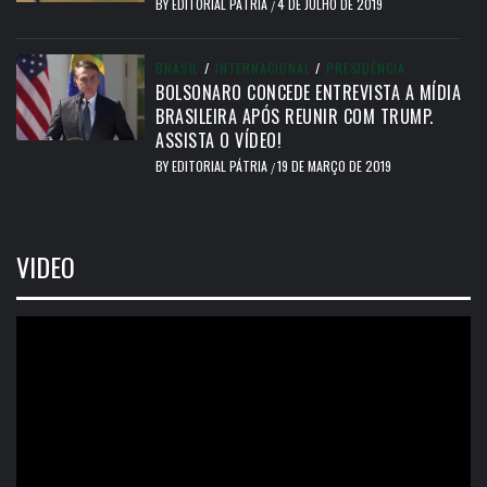
BY
EDITORIAL PÁTRIA
4 DE JULHO DE 2019
/
BRASIL
/
INTERNACIONAL
/
PRESIDÊNCIA
BOLSONARO CONCEDE ENTREVISTA A MÍDIA
BRASILEIRA APÓS REUNIR COM TRUMP.
ASSISTA O VÍDEO!
BY
EDITORIAL PÁTRIA
19 DE MARÇO DE 2019
/
VIDEO
Tocador
de
vídeo