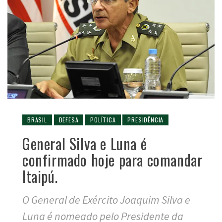
BRASIL
DEFESA
POLÍTICA
PRESIDÊNCIA
General Silva e Luna é
confirmado hoje para comandar
Itaipú.
O General de Exército Joaquim Silva e
Luna é nomeado pelo Presidente da