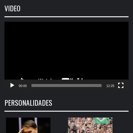
VIDEO
Tocador
de
vídeo
00:00
12:25
PERSONALIDADES