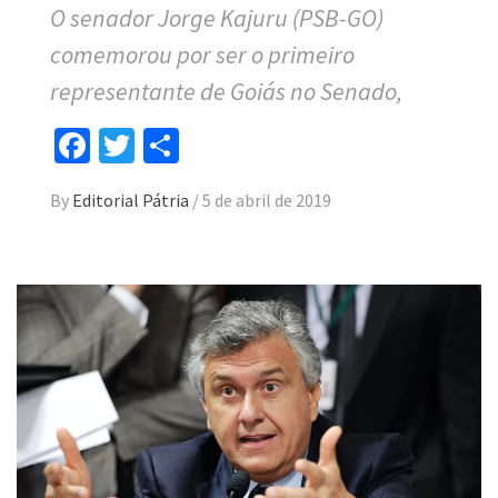
O senador Jorge Kajuru (PSB-GO)
comemorou por ser o primeiro
representante de Goiás no Senado,
Facebook
Twitter
Compartilhar
By
Editorial Pátria
/
5 de abril de 2019