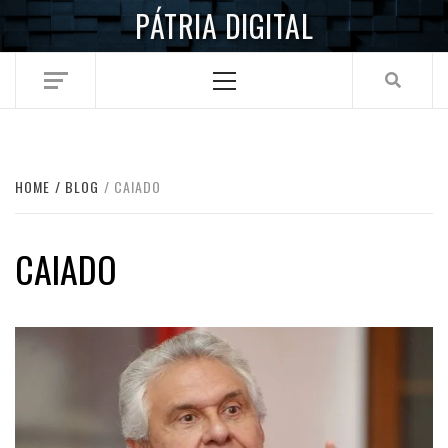
Skip
PÁTRIA DIGITAL
to
content
Primary
Menu
HOME
BLOG
CAIADO
CAIADO