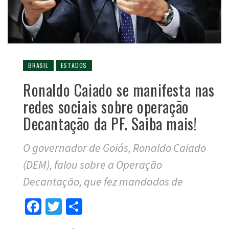
BRASIL
ESTADOS
Ronaldo Caiado se manifesta nas
redes sociais sobre operação
Decantação da PF. Saiba mais!
O governador de Goiás, Ronaldo Caiado
(DEM), falou sobre a Operação
Decantação, que fez mandados de
Facebook
Twitter
Compartilhar