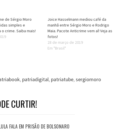
ime de Sérgio Moro
Joice Hasselmann mediou café da
idas simples e
manhã entre Sérgio Moro e Rodrigo
 o crime. Saiba mais!
Maia. Pacote Anticrime vem aí! Veja as
2019
fotos!
28 de março de 2019
Em "Brasil"
atriabook
,
patriadigital
,
patriatube
,
sergiomoro
DE CURTIR!
LULA FALA EM PRISÃO DE BOLSONARO