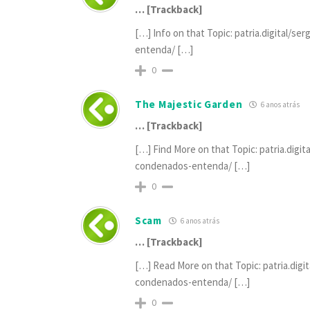
… [Trackback]
[…] Info on that Topic: patria.digital/
entenda/ […]
0
The Majestic Garden
6 anos atrás
… [Trackback]
[…] Find More on that Topic: patria.dig
condenados-entenda/ […]
0
Scam
6 anos atrás
… [Trackback]
[…] Read More on that Topic: patria.dig
condenados-entenda/ […]
0