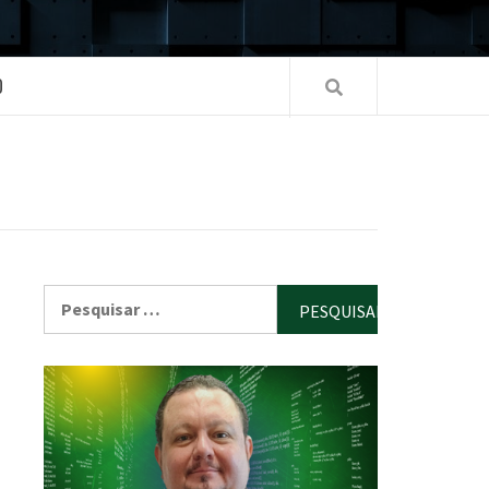
O
Pesquisar
por: