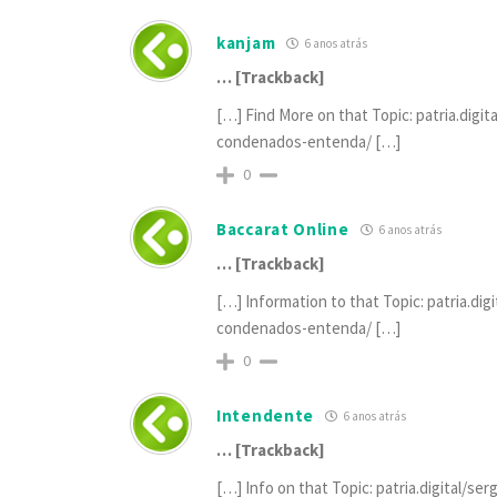
kanjam
6 anos atrás
… [Trackback]
[…] Find More on that Topic: patria.dig
condenados-entenda/ […]
0
Baccarat Online
6 anos atrás
… [Trackback]
[…] Information to that Topic: patria.di
condenados-entenda/ […]
0
Intendente
6 anos atrás
… [Trackback]
[…] Info on that Topic: patria.digital/