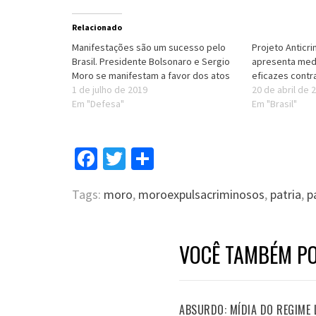
Relacionado
Manifestações são um sucesso pelo
Projeto Anticr
Brasil. Presidente Bolsonaro e Sergio
apresenta med
Moro se manifestam a favor dos atos
eficazes contra
1 de julho de 2019
20 de abril de 
Em "Defesa"
Em "Brasil"
Facebook
Twitter
Compartilhar
Tags:
moro
,
moroexpulsacriminosos
,
patria
,
p
VOCÊ TAMBÉM PO
ABSURDO: MÍDIA DO REGIME 