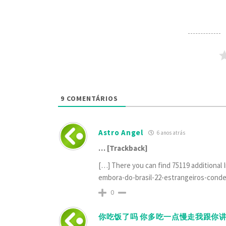
9
COMENTÁRIOS
Astro Angel
6 anos atrás
… [Trackback]
[…] There you can find 75119 additional 
embora-do-brasil-22-estrangeiros-cond
0
你吃饭了吗 你多吃一点慢走我跟你讲