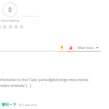
0
Article Rating
Mais novo
Information to that Topic: patria.digital/sergio-mora-manda-
enados-entenda/ […]
 请问一下
6 anos atrás