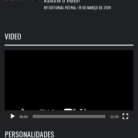
ASSISTA O VÍDEO!
BY
EDITORIAL PÁTRIA
19 DE MARÇO DE 2019
/
VIDEO
Tocador
de
vídeo
00:00
12:25
PERSONALIDADES