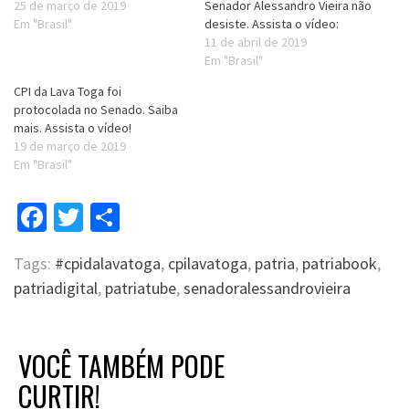
25 de março de 2019
Senador Alessandro Vieira não
Em "Brasil"
desiste. Assista o vídeo:
11 de abril de 2019
Em "Brasil"
CPI da Lava Toga foi
protocolada no Senado. Saiba
mais. Assista o vídeo!
19 de março de 2019
Em "Brasil"
Facebook
Twitter
Compartilhar
Tags:
#cpidalavatoga
,
cpilavatoga
,
patria
,
patriabook
,
patriadigital
,
patriatube
,
senadoralessandrovieira
VOCÊ TAMBÉM PODE
CURTIR!