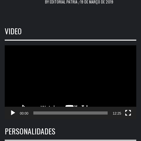
BY
EDITORIAL PÁTRIA
19 DE MARÇO DE 2019
/
VIDEO
Tocador
de
vídeo
00:00
12:25
PERSONALIDADES