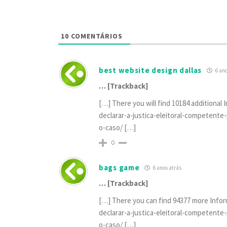
10
COMENTÁRIOS
best website design dallas
6 ano
… [Trackback]
[…] There you will find 10184 additional 
declarar-a-justica-eleitoral-competent
o-caso/ […]
0
bags game
6 anos atrás
… [Trackback]
[…] There you can find 94377 more Inform
declarar-a-justica-eleitoral-competent
o-caso/ […]