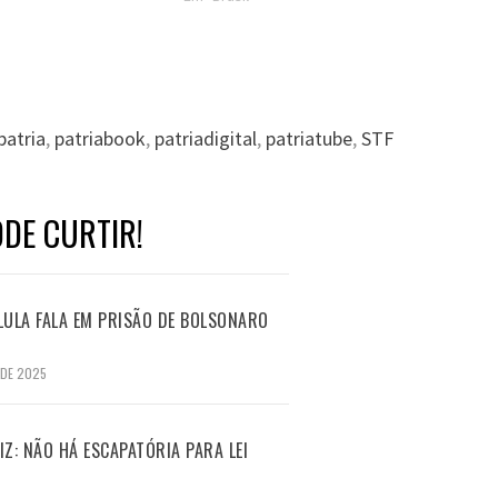
patria
,
patriabook
,
patriadigital
,
patriatube
,
STF
DE CURTIR!
LULA FALA EM PRISÃO DE BOLSONARO
 DE 2025
Z: NÃO HÁ ESCAPATÓRIA PARA LEI