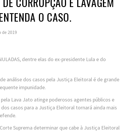
S DE CORRUPÇÃO E LAVAGEM
 ENTENDA O CASO.
o de 2019
ULADAS, dentre elas do ex-presidente Lula e do
de análise dos casos pela Justiça Eleitoral é de grande
nsequente impunidade.
pela Lava Jato atinge poderosos agentes públicos e
 dos casos para a Justiça Eleitoral tornará ainda mais
defende.
Corte Suprema determinar que cabe à Justiça Eleitoral