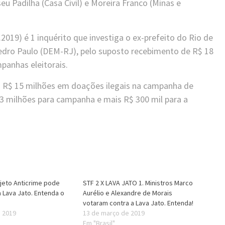
eu Padilha (Casa Civil) e Moreira Franco (Minas e
.2019) é 1 inquérito que investiga o ex-prefeito do Rio de
edro Paulo (DEM-RJ), pelo suposto recebimento de R$ 18
panhas eleitorais.
o R$ 15 milhões em doações ilegais na campanha de
 3 milhões para campanha e mais R$ 300 mil para a
jeto Anticrime pode
STF 2 X LAVA JATO 1. Ministros Marco
a Lava Jato. Entenda o
Aurélio e Alexandre de Morais
votaram contra a Lava Jato. Entenda!
e 2019
13 de março de 2019
Em "Brasil"