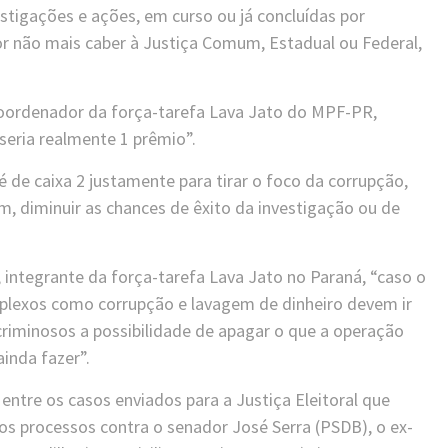
estigações e ações, em curso ou já concluídas por
or não mais caber à Justiça Comum, Estadual ou Federal,
coordenador da força-tarefa Lava Jato do MPF-PR,
seria realmente 1 prêmio”.
 de caixa 2 justamente para tirar o foco da corrupção,
sim, diminuir as chances de êxito da investigação ou de
 integrante da força-tarefa Lava Jato no Paraná, “caso o
plexos como corrupção e lavagem de dinheiro devem ir
 criminosos a possibilidade de apagar o que a operação
ainda fazer”.
ntre os casos enviados para a Justiça Eleitoral que
s processos contra o senador José Serra (PSDB), o ex-