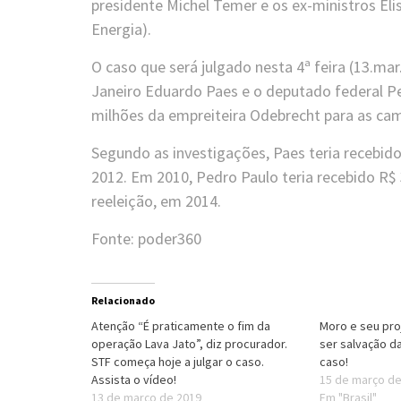
presidente Michel Temer e os ex-ministros Elis
Energia).
O caso que será julgado nesta 4ª feira (13.mar
Janeiro Eduardo Paes e o deputado federal P
milhões da empreiteira Odebrecht para as cam
Segundo as investigações, Paes teria recebid
2012. Em 2010, Pedro Paulo teria recebido R$
reeleição, em 2014.
Fonte: poder360
Relacionado
Atenção “É praticamente o fim da
Moro e seu pro
operação Lava Jato”, diz procurador.
ser salvação d
STF começa hoje a julgar o caso.
caso!
Assista o vídeo!
15 de março d
13 de março de 2019
Em "Brasil"