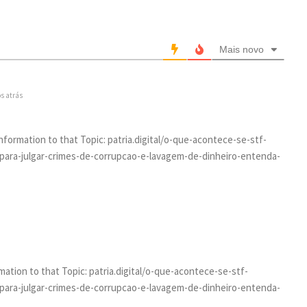
Mais novo
s atrás
Information to that Topic: patria.digital/o-que-acontece-se-stf-
e-para-julgar-crimes-de-corrupcao-e-lavagem-de-dinheiro-entenda-
ation to that Topic: patria.digital/o-que-acontece-se-stf-
e-para-julgar-crimes-de-corrupcao-e-lavagem-de-dinheiro-entenda-