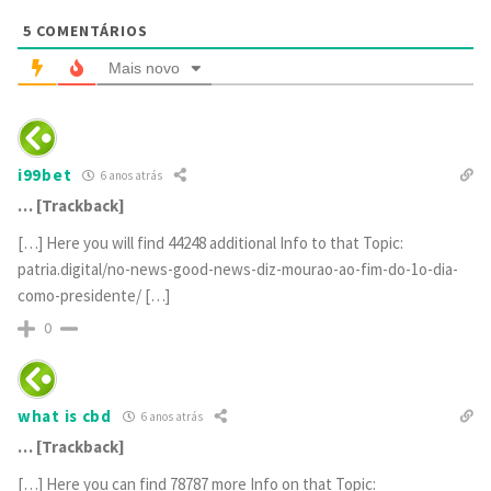
5
COMENTÁRIOS
Mais novo
i99bet
6 anos atrás
… [Trackback]
[…] Here you will find 44248 additional Info to that Topic:
patria.digital/no-news-good-news-diz-mourao-ao-fim-do-1o-dia-
como-presidente/ […]
0
what is cbd
6 anos atrás
… [Trackback]
[…] Here you can find 78787 more Info on that Topic: