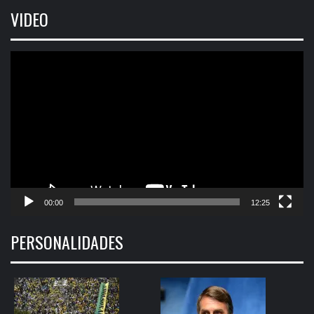
VIDEO
Tocador
de
vídeo
00:00
12:25
PERSONALIDADES