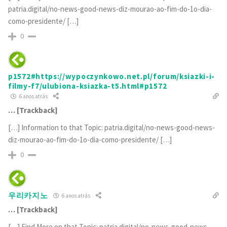
patria.digital/no-news-good-news-diz-mourao-ao-fim-do-1o-dia-
como-presidente/ […]
0
p1572#https://wypoczynkowo.net.pl/forum/ksiazki-i-
filmy-f7/ulubiona-ksiazka-t5.html#p1572
6 anos atrás
… [Trackback]
[…] Information to that Topic: patria.digital/no-news-good-news-
diz-mourao-ao-fim-do-1o-dia-como-presidente/ […]
0
우리카지노
6 anos atrás
… [Trackback]
[…] Find More on that Topic: patria.digital/no-news-good-news-