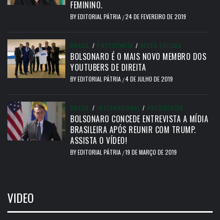
FEMININO.
BY
EDITORIAL PÁTRIA
24 DE FEVEREIRO DE 2019
/
BRASIL
/
PRESIDÊNCIA
/
REDES SOCIAIS
BOLSONARO É O MAIS NOVO MEMBRO DOS
YOUTUBERS DE DIREITA
BY
EDITORIAL PÁTRIA
4 DE JULHO DE 2019
/
BRASIL
/
INTERNACIONAL
/
PRESIDÊNCIA
BOLSONARO CONCEDE ENTREVISTA A MÍDIA
BRASILEIRA APÓS REUNIR COM TRUMP.
ASSISTA O VÍDEO!
BY
EDITORIAL PÁTRIA
19 DE MARÇO DE 2019
/
VIDEO