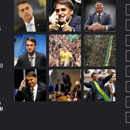
S
9
RO
A
OM