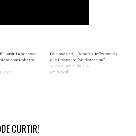
PF ouvir 14 pessoas
Em nova carta, Roberto Jefferson diz
ontato com Roberto
que Bolsonaro ”se distanciou”
29 de outubro de 2021
de 2022
Em "Brasil"
DE CURTIR!