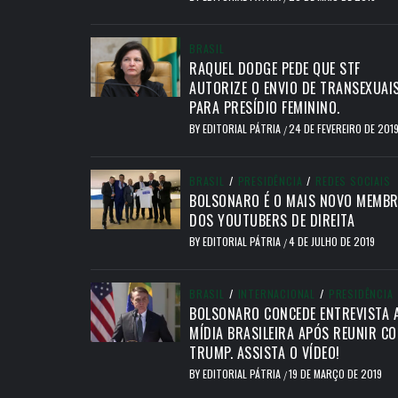
BRASIL
RAQUEL DODGE PEDE QUE STF
AUTORIZE O ENVIO DE TRANSEXUAI
PARA PRESÍDIO FEMININO.
BY
EDITORIAL PÁTRIA
24 DE FEVEREIRO DE 201
/
BRASIL
/
PRESIDÊNCIA
/
REDES SOCIAIS
BOLSONARO É O MAIS NOVO MEMB
DOS YOUTUBERS DE DIREITA
BY
EDITORIAL PÁTRIA
4 DE JULHO DE 2019
/
BRASIL
/
INTERNACIONAL
/
PRESIDÊNCIA
BOLSONARO CONCEDE ENTREVISTA 
MÍDIA BRASILEIRA APÓS REUNIR C
TRUMP. ASSISTA O VÍDEO!
BY
EDITORIAL PÁTRIA
19 DE MARÇO DE 2019
/