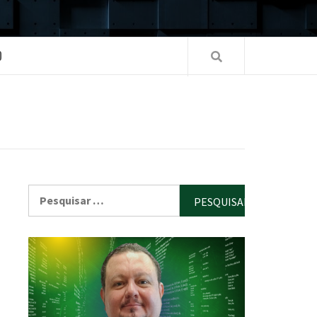
O
Pesquisar
por: