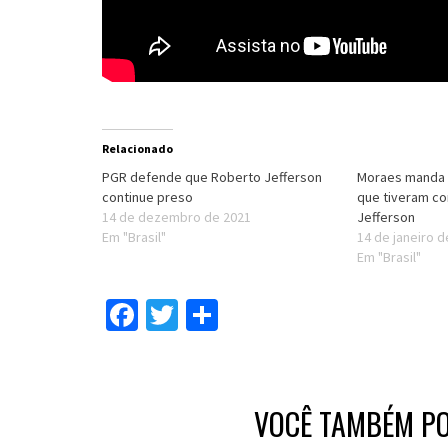
Relacionado
PGR defende que Roberto Jefferson
Moraes manda 
continue preso
que tiveram c
14 de dezembro de 2021
Jefferson
Em "Brasil"
14 de janeiro 
Em "Brasil"
Facebook
Twitter
Compartilhar
VOCÊ TAMBÉM PO