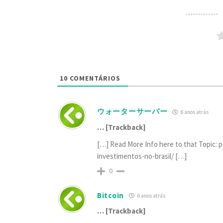
10
COMENTÁRIOS
ウォーターサーバー
6 anos atrás
… [Trackback]
[…] Read More Info here to that Topic: p
investimentos-no-brasil/ […]
0
Bitcoin
6 anos atrás
… [Trackback]