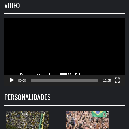
VIDEO
Tocador
de
vídeo
00:00
12:25
PERSONALIDADES