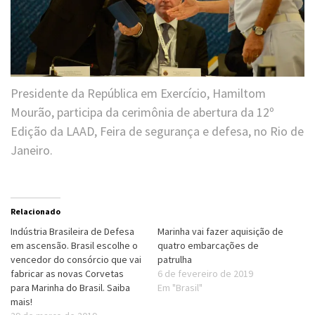
Presidente da República em Exercício, Hamiltom
Mourão, participa da cerimônia de abertura da 12º
Edição da LAAD, Feira de segurança e defesa, no Rio de
Janeiro.
Relacionado
Indústria Brasileira de Defesa
Marinha vai fazer aquisição de
em ascensão. Brasil escolhe o
quatro embarcações de
vencedor do consórcio que vai
patrulha
fabricar as novas Corvetas
6 de fevereiro de 2019
para Marinha do Brasil. Saiba
Em "Brasil"
mais!