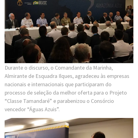
Durante o discurso, o Comandante da Marinha,
Almirante de Esquadra Ilques, agradeceu às empresas
nacionais e internacionais que participaram do
processo de seleção da melhor oferta para o Projeto
“Classe Tamandaré” e parabenizou o Consórcio
vencedor “Águas Azuis”.