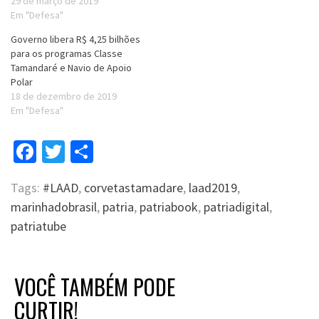
29 de março de 2019
Em "Defesa"
Governo libera R$ 4,25 bilhões
para os programas Classe
Tamandaré e Navio de Apoio
Polar
18 de dezembro de 2019
Em "Defesa"
Facebook
Twitter
Compartilhar
Tags:
#LAAD
,
corvetastamadare
,
laad2019
,
marinhadobrasil
,
patria
,
patriabook
,
patriadigital
,
patriatube
VOCÊ TAMBÉM PODE
CURTIR!