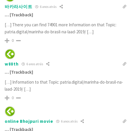
바카라사이트
6 anos atrás
… [Trackback]
[…] There you can find 74901 more Information on that Topic:
patria.digital/marinha-do-brasil-na-laad-2019/ […]
0
w88th
6 anos atrás
… [Trackback]
[…] Information to that Topic: patria.digital/marinha-do-brasil-na-
laad-2019/ […]
0
online Bhojpuri movie
6 anos atrás
… [Trackback]