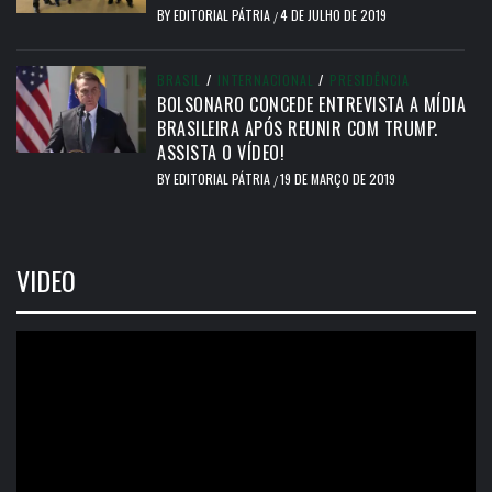
BY
EDITORIAL PÁTRIA
4 DE JULHO DE 2019
/
BRASIL
/
INTERNACIONAL
/
PRESIDÊNCIA
BOLSONARO CONCEDE ENTREVISTA A MÍDIA
BRASILEIRA APÓS REUNIR COM TRUMP.
ASSISTA O VÍDEO!
BY
EDITORIAL PÁTRIA
19 DE MARÇO DE 2019
/
VIDEO
Tocador
de
vídeo