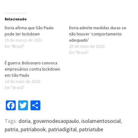
Relacionado
Doria afirma que São Paulo
Doria admite medidas duras se
pode ter lockdown
não houver ‘comportamento
15 de março de 2021
adequado’
Em "Brasil"
28 de maio de 2020
Em "Brasil"
É guerra: Bolsonaro convoca
empresários contra lockdown
em São Paulo
14 de maio de 2020
Em "Brasil"
Facebook
Twitter
Compartilhar
Tags:
doria
,
governodesaopaulo
,
isolamentosocial
,
patria
,
patriabook
,
patriadigital
,
patriatube