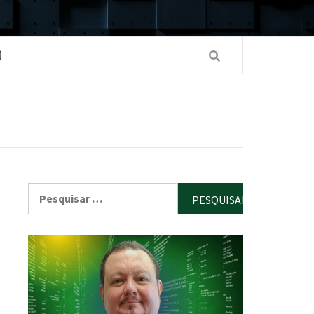
O
Pesquisar
por: