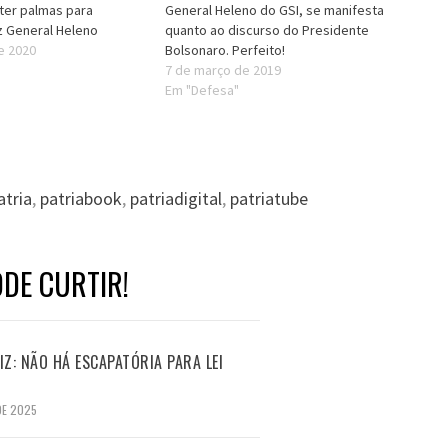
ter palmas para
General Heleno do GSI, se manifesta
iz General Heleno
quanto ao discurso do Presidente
de 2020
Bolsonaro. Perfeito!
7 de março de 2019
Em "Defesa"
atria
,
patriabook
,
patriadigital
,
patriatube
DE CURTIR!
Z: NÃO HÁ ESCAPATÓRIA PARA LEI
DE 2025