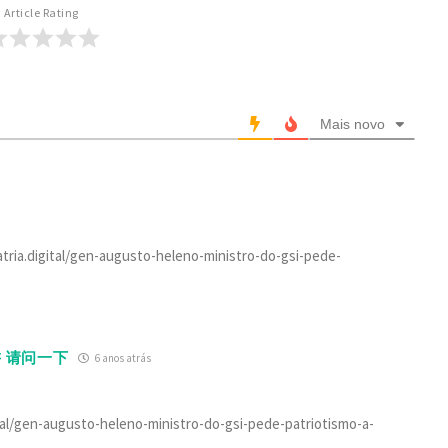
Article Rating
Mais novo
atria.digital/gen-augusto-heleno-ministro-do-gsi-pede-
 请问一下
6 anos atrás
ital/gen-augusto-heleno-ministro-do-gsi-pede-patriotismo-a-