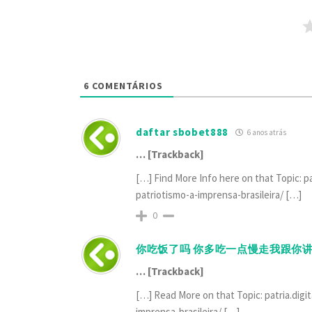
6
COMENTÁRIOS
daftar sbobet888
6 anos atrás
… [Trackback]
[…] Find More Info here on that Topic: p
patriotismo-a-imprensa-brasileira/ […]
0
你吃饭了吗 你多吃一点慢走我跟你讲
… [Trackback]
[…] Read More on that Topic: patria.dig
imprensa-brasileira/ […]