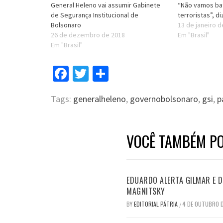
General Heleno vai assumir Gabinete
“Não vamos ba
de Segurança Institucional de
terroristas”, d
Bolsonaro
13 de janeiro 
26 de dezembro de 2018
Em "Brasil"
Em "Brasil"
Facebook
Twitter
Compartilhar
Tags:
generalheleno
,
governobolsonaro
,
gsi
,
p
VOCÊ TAMBÉM PO
EDUARDO ALERTA GILMAR E DI
MAGNITSKY
BY
EDITORIAL PÁTRIA
4 DE OUTUBRO 
/