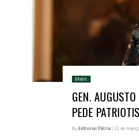
BRASIL
GEN. AUGUSTO 
PEDE PATRIOTI
By
Editorial Pátria
/
31 de març