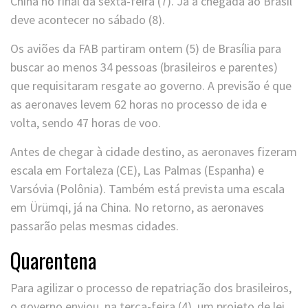
China no final da sexta-feira (7). Já a chegada ao Brasil
deve acontecer no sábado (8).
Os aviões da FAB partiram ontem (5) de Brasília para
buscar ao menos 34 pessoas (brasileiros e parentes)
que requisitaram resgate ao governo. A previsão é que
as aeronaves levem 62 horas no processo de ida e
volta, sendo 47 horas de voo.
Antes de chegar à cidade destino, as aeronaves fizeram
escala em Fortaleza (CE), Las Palmas (Espanha) e
Varsóvia (Polônia). Também está prevista uma escala
em Ürümqi, já na China. No retorno, as aeronaves
passarão pelas mesmas cidades.
Quarentena
Para agilizar o processo de repatriação dos brasileiros,
o governo enviou, na terça-feira (4), um projeto de lei