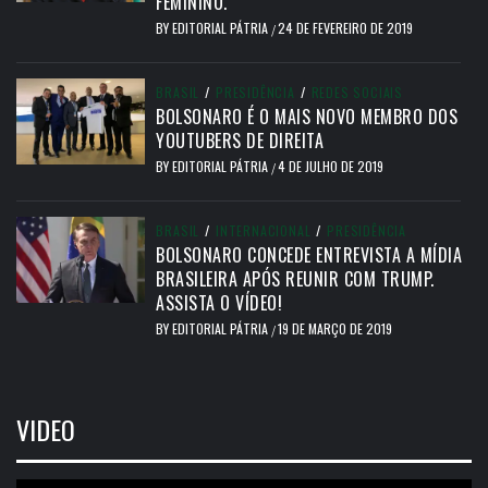
FEMININO.
BY
EDITORIAL PÁTRIA
24 DE FEVEREIRO DE 2019
/
BRASIL
/
PRESIDÊNCIA
/
REDES SOCIAIS
BOLSONARO É O MAIS NOVO MEMBRO DOS
YOUTUBERS DE DIREITA
BY
EDITORIAL PÁTRIA
4 DE JULHO DE 2019
/
BRASIL
/
INTERNACIONAL
/
PRESIDÊNCIA
BOLSONARO CONCEDE ENTREVISTA A MÍDIA
BRASILEIRA APÓS REUNIR COM TRUMP.
ASSISTA O VÍDEO!
BY
EDITORIAL PÁTRIA
19 DE MARÇO DE 2019
/
VIDEO