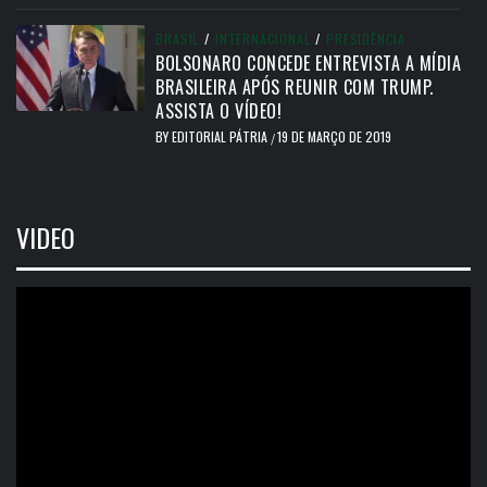
BRASIL
/
INTERNACIONAL
/
PRESIDÊNCIA
BOLSONARO CONCEDE ENTREVISTA A MÍDIA
BRASILEIRA APÓS REUNIR COM TRUMP.
ASSISTA O VÍDEO!
BY
EDITORIAL PÁTRIA
19 DE MARÇO DE 2019
/
VIDEO
Tocador
de
vídeo