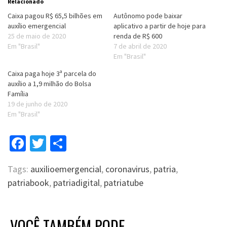
Relacionado
Caixa pagou R$ 65,5 bilhões em
Autônomo pode baixar
auxílio emergencial
aplicativo a partir de hoje para
25 de maio de 2020
renda de R$ 600
Em "Brasil"
7 de abril de 2020
Em "Brasil"
Caixa paga hoje 3ª parcela do
auxílio a 1,9 milhão do Bolsa
Família
19 de junho de 2020
Em "Brasil"
Facebook
Twitter
Compartilhar
Tags:
auxilioemergencial
,
coronavirus
,
patria
,
patriabook
,
patriadigital
,
patriatube
VOCÊ TAMBÉM PODE