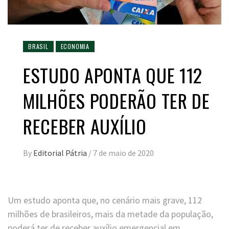
BRASIL
ECONOMIA
ESTUDO APONTA QUE 112
MILHÕES PODERÃO TER DE
RECEBER AUXÍLIO
By
Editorial Pátria
/
7 de maio de 2020
Um estudo aponta que, no cenário mais grave, 112
milhões de brasileiros, mais da metade da população,
poderá ter de receber auxílio emergencial em