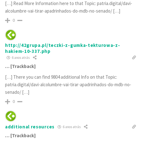
[…] Read More Information here to that Topic: patria.digital/davi-
alcolumbre-vai-tirar-apadrinhados-do-mdb-no-senado/ […]
0
http://42grupa.pl/teczki-z-gumka-tekturowa-z-
hakiem-10-337.php
6 anos atrás
… [Trackback]
[…] There you can find 9804 additional Info on that Topic:
patria.digital/davi-alcolumbre-vai-tirar-apadrinhados-do-mdb-no-
senado/ […]
0
additional resources
6 anos atrás
… [Trackback]