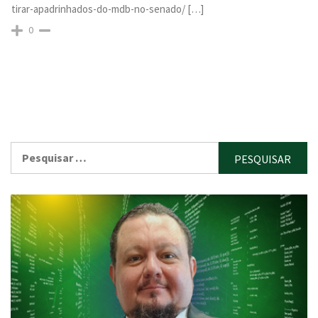
tirar-apadrinhados-do-mdb-no-senado/ […]
0
Pesquisar
por: