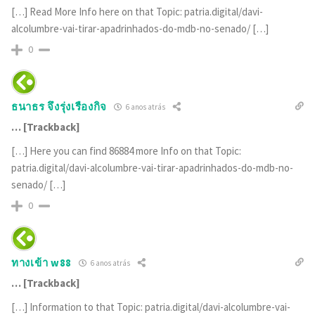
[…] Read More Info here on that Topic: patria.digital/davi-
alcolumbre-vai-tirar-apadrinhados-do-mdb-no-senado/ […]
0
ธนาธร จึงรุ่งเรืองกิจ
6 anos atrás
… [Trackback]
[…] Here you can find 86884 more Info on that Topic:
patria.digital/davi-alcolumbre-vai-tirar-apadrinhados-do-mdb-no-
senado/ […]
0
ทางเข้า w88
6 anos atrás
… [Trackback]
[…] Information to that Topic: patria.digital/davi-alcolumbre-vai-