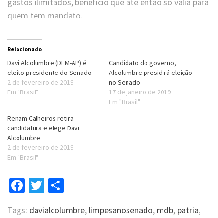
gastos ilimitados, benefício que até então só valia para
quem tem mandato.
Relacionado
Davi Alcolumbre (DEM-AP) é
Candidato do governo,
eleito presidente do Senado
Alcolumbre presidirá eleição
2 de fevereiro de 2019
no Senado
Em "Brasil"
17 de janeiro de 2019
Em "Brasil"
Renam Calheiros retira
candidatura e elege Davi
Alcolumbre
2 de fevereiro de 2019
Em "Brasil"
Facebook
Twitter
Compartilhar
Tags:
davialcolumbre
,
limpesanosenado
,
mdb
,
patria
,