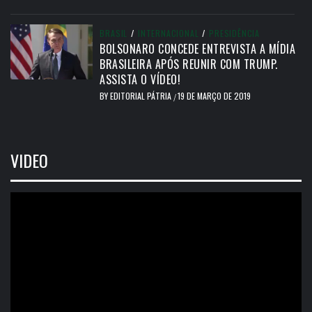
BRASIL
/
INTERNACIONAL
/
PRESIDÊNCIA
BOLSONARO CONCEDE ENTREVISTA A MÍDIA
BRASILEIRA APÓS REUNIR COM TRUMP.
ASSISTA O VÍDEO!
BY
EDITORIAL PÁTRIA
19 DE MARÇO DE 2019
/
VIDEO
Tocador
de
vídeo