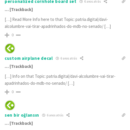
personalized cornhole board set
6 anos atrás
… [Trackback]
[…] Read More Info here to that Topic: patria.digital/davi-
alcolumbre-vai-tirar-apadrinhados-do-mdb-no-senado/ […]
0
custom airplane decal
6 anos atrás
… [Trackback]
[…] Info on that Topic: patria.digital/davi-alcolumbre-vai-tirar-
apadrinhados-do-mdb-no-senado/ […]
0
sen bir oğlansın
6 anos atrás
… [Trackback]