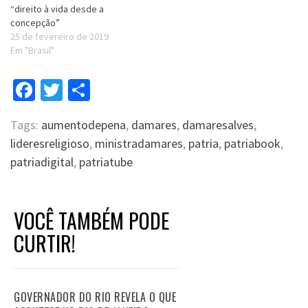
“direito à vida desde a
concepção”
25 de fevereiro de 2019
Em "Brasil"
Facebook
Twitter
Compartilhar
Tags:
aumentodepena
,
damares
,
damaresalves
,
lideresreligioso
,
ministradamares
,
patria
,
patriabook
,
patriadigital
,
patriatube
VOCÊ TAMBÉM PODE
CURTIR!
GOVERNADOR DO RIO REVELA O QUE