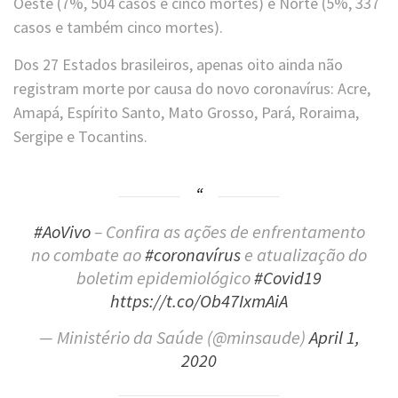
Oeste (7%, 504 casos e cinco mortes) e Norte (5%, 337
casos e também cinco mortes).
Dos 27 Estados brasileiros, apenas oito ainda não
registram morte por causa do novo coronavírus: Acre,
Amapá, Espírito Santo, Mato Grosso, Pará, Roraima,
Sergipe e Tocantins.
#AoVivo
– Confira as ações de enfrentamento
no combate ao
#coronavírus
e atualização do
boletim epidemiológico
#Covid19
https://t.co/Ob47IxmAiA
— Ministério da Saúde (@minsaude)
April 1,
2020