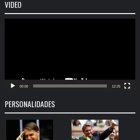
VIDEO
Tocador
de
vídeo
00:00
12:25
PERSONALIDADES