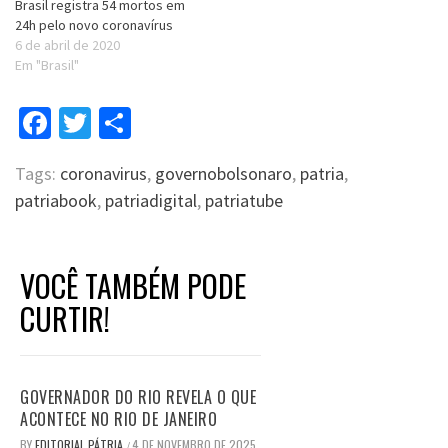
Brasil registra 54 mortos em
24h pelo novo coronavírus
6 de abril de 2020
Em "Brasil"
Facebook
Twitter
Compartilhar
Tags:
coronavirus
,
governobolsonaro
,
patria
,
patriabook
,
patriadigital
,
patriatube
VOCÊ TAMBÉM PODE
CURTIR!
GOVERNADOR DO RIO REVELA O QUE
ACONTECE NO RIO DE JANEIRO
BY
EDITORIAL PÁTRIA
4 DE NOVEMBRO DE 2025
/