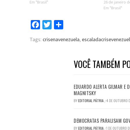
Em "Brasil"
26 de janeiro 
Em "Brasil"
Facebook
Twitter
Compartilhar
Tags:
crisenavenezuela
,
escaladacrisevenezue
VOCÊ TAMBÉM PO
EDUARDO ALERTA GILMAR E DI
MAGNITSKY
BY
EDITORIAL PÁTRIA
4 DE OUTUBRO 
/
DEMOCRATAS PARALISAM GO
BY
EDITORIAL PÁTRIA
1 DE OUTUBRO D
/