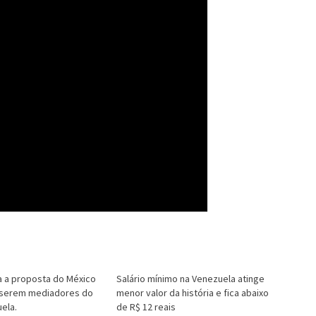
a a proposta do México
Salário mínimo na Venezuela atinge
a serem mediadores do
menor valor da história e fica abaixo
uela.
de R$ 12 reais