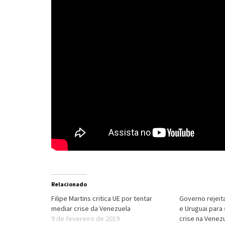
Relacionado
Filipe Martins critica UE por tentar
Governo rejeit
mediar crise da Venezuela
e Uruguai par
9 de fevereiro de 2019
crise na Venez