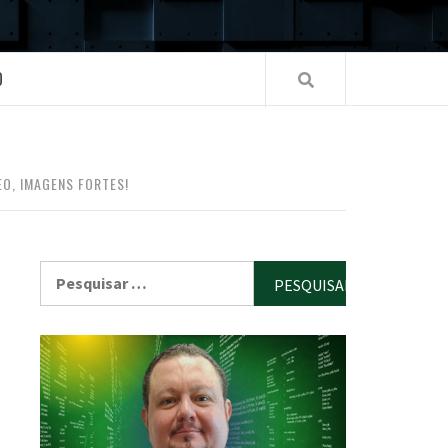
O
O, IMAGENS FORTES!
Pesquisar
por: