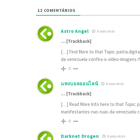
12
COMENTÁRIOS
Astro Angel
6 anos atrás
… [Trackback]
[…] Find More to that Topic: patria.dig
da-venezuela-confira-o-video-imagens-f
0
แทงบอลออนไลน์
6 anos atrás
… [Trackback]
[…] Read More Info here to that Topic: 
manifestantes-nas-ruas-da-venezuela-c
0
Darknet Drogen
6 anos atrás