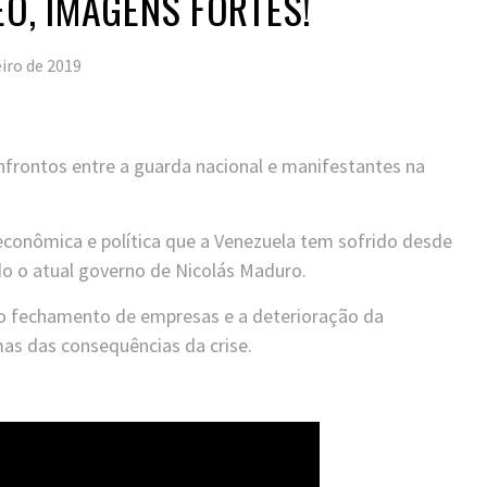
EO, IMAGENS FORTES!
eiro de 2019
frontos entre a guarda nacional e manifestantes na
econômica e política que a Venezuela tem sofrido desde
do o atual governo de Nicolás Maduro.
 o fechamento de empresas e a deterioração da
mas das consequências da crise.