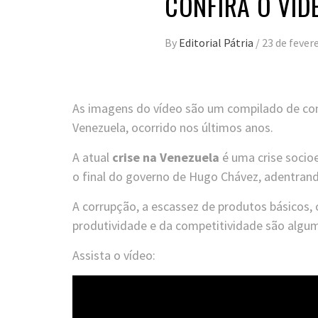
CONFIRA O VÍD
By
Editorial Pátria
/
23 de fever
As imagens do vídeo são um compilado de con
Venezuela, ocorrido nos últimos anos.
A atual
crise na Venezuela
é uma crise socio
o final do governo de Hugo Chávez, adentran
A corrupção, a escassez de produtos básicos,
produtividade e da competitividade são algu
Assista o vídeo: