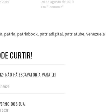
de 2019
20 de agosto de 2019
Em "Economia"
la
,
patria
,
patriabook
,
patriadigital
,
patriatube
,
venezuela
DE CURTIR!
Z: NÃO HÁ ESCAPATÓRIA PARA LEI
DE 2025
VERNO DOS EUA
E 2025