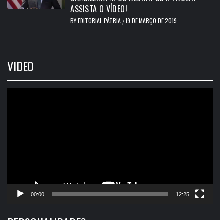
ASSISTA O VÍDEO!
BY
EDITORIAL PÁTRIA
19 DE MARÇO DE 2019
/
VIDEO
Tocador
de
vídeo
00:00
12:25