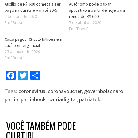
Auxílio de R$ 600 começa a ser
Autônomo pode baixar
pago na quinta e vai até 29/5
aplicativo a partir de hoje para
7 de abril de 2020
renda de R$ 600
Em "Brasil"
7 de abril de 2020
Em "Brasil"
Caixa pagou R$ 65,5 bilhões em
auxílio emergencial
25 de maio de 2020
Em "Brasil"
Facebook
Twitter
Compartilhar
Tags:
coronavirus
,
coronavoucher
,
governbolsonaro
,
patria
,
patriabook
,
patriadigital
,
patriatube
VOCÊ TAMBÉM PODE
CURTIR!