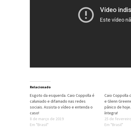
Relacionado
Esgoto da esquerda. Caio Coppolla é
Caio Coppolla
caluniado e difamado nas redes
e Glenn Green
sociais. Assista o vídeo e entenda o
pânico de hoje.
caso!
íntegra!
8 de março de 2019
25 de fevereir
Em "Brasil"
Em "Brasil"