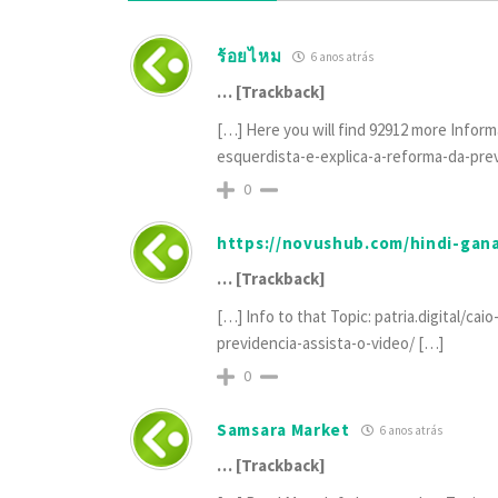
ร้อยไหม
6 anos atrás
… [Trackback]
[…] Here you will find 92912 more Inform
esquerdista-e-explica-a-reforma-da-prev
0
https://novushub.com/hindi-gan
… [Trackback]
[…] Info to that Topic: patria.digital/c
previdencia-assista-o-video/ […]
0
Samsara Market
6 anos atrás
… [Trackback]