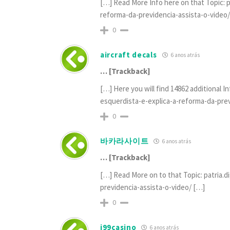
[…] Read More Info here on that Topic: p
reforma-da-previdencia-assista-o-video
0
aircraft decals
6 anos atrás
… [Trackback]
[…] Here you will find 14862 additional I
esquerdista-e-explica-a-reforma-da-prev
0
바카라사이트
6 anos atrás
… [Trackback]
[…] Read More on to that Topic: patria.
previdencia-assista-o-video/ […]
0
i99casino
6 anos atrás