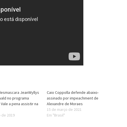
 desmascara JeanWyllys
Caio Coppolla defende abaixo-
wald no programa
assinado por impeachment de
 Vale a pena assistir na
Alexandre de Moraes
15 de março de 2021
o de 2019
Em "Brasil"