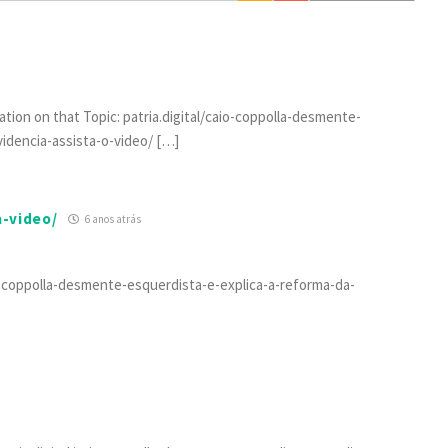
ation on that Topic: patria.digital/caio-coppolla-desmente-
idencia-assista-o-video/ […]
a-video/
6 anos atrás
aio-coppolla-desmente-esquerdista-e-explica-a-reforma-da-