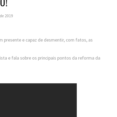
O!
de 2019
m presente e capaz de desmentir, com fatos, as
ta e fala sobre os principais pontos da reforma da