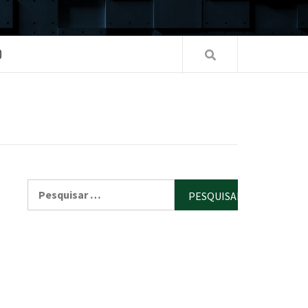
O
Pesquisar
por: