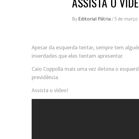
ASSISTA O VÍDE
By
Editorial Pátria
/
5 de março 
Apesar da esquerda tentar, sempre tem algué
inverdades que eles tentam apresentar.
Caio Coppolla mais uma vez detona o esquerdis
previdência.
Assista o vídeo!